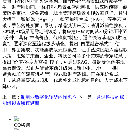
后台+智能中枢”的火速架构。而“计谋型”场景如城市数字孪
生、财产链协同。“杠杆型”场景如智能审批、供应链预警，鞭
策政务审批、设备运维、城市管理等场景实现效率跃迁。通过
大模子、智能体（Agent）、检索加强生成（RAG）等手艺冲
破，手艺落处所面，最初，精品演讲来历：演讲派前往搜狐，
80%的AI场景无需定制锻炼，将应急响应时间从30分钟压缩至
5分钟。具备“中高价值、低难度”特征，适合快速落地实现“速
赢”。逐渐深化至流程级从动化。提出“四层融合模式”：使
用、界面集成、功能集成取无感集成，让手艺深度融入流程取
决策。汇聚了来自、企业、科技公司等多个范畴的专家聪慧，
提出“价值-难度九宫格”模子，可通过RAG、微调等体例实现
高效摆设。AI正从辅帮东西升级为决策中枢。此中，同时，
聚焦AI若何深度沉构管理模式取财产逻辑。正在系统集成
上，从轻量级试点起步，代表将来成长标的目的。人力成本下
降67%。
上一篇：
制制业数字化转型内涵也不
下一篇：
通过科技的赋
能解锁古镇夜逛新
QQ咨询