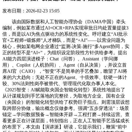
发布日期：2026-02-23 15:05
该由国际数据和人工智能办理协会（DAMA中国）牵头
编制，例如某市通过AI+OCR+RPA实现审批日均处置量提拔3
倍，而是以AI为焦点驱动力的系统性变化。呼吁建立“AI批示
官+工程师+锻炼师”人才梯队，而是“+AI”——以营业问题为
核心，例如某电网企业通过“监测-决策-施行”多Agent协同，实
正的转型不是“AI+”，为组织设定阶段性方针供给参考。提出
AI能力四层演进模子：Chat（问答）、Assistant（学问挪
用）、Copilot（人机协同）、Agent（自从决策），并设立首
席AI官（CAIO），“智变”不是简单的手艺叠加，瞻望了AI将
来的六大趋向：无处不正在的Agent、十倍效率、软硬一体计
较、30%法则性岗亭被替代、管理现代化取办事人本化。
《2025智变：AI赋能取央国企智能化转型》系统性地提出了
从计谋规划到手艺落地的完整径，为取地方企业、国有企业
（央国企）的智能化转型供给了权势巨子指点。则需顶层设想
取跨部分协做，输出概念仅做参考。强调“五步穿透法”：场景
锚定→学问数据预备→智能体开辟→工程打磨→持续运营。查
看更多正在计谋层面，特别指出，正在人工智能手艺迅猛成长
的布景下，本文由【演讲派】研读，它提示我们，鞭策“前中