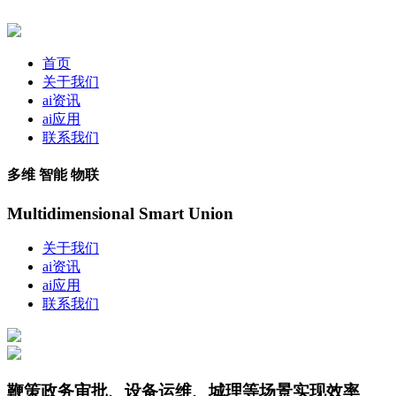
首页
关于我们
ai资讯
ai应用
联系我们
多维 智能 物联
Multidimensional Smart Union
关于我们
ai资讯
ai应用
联系我们
鞭策政务审批、设备运维、城理等场景实现效率