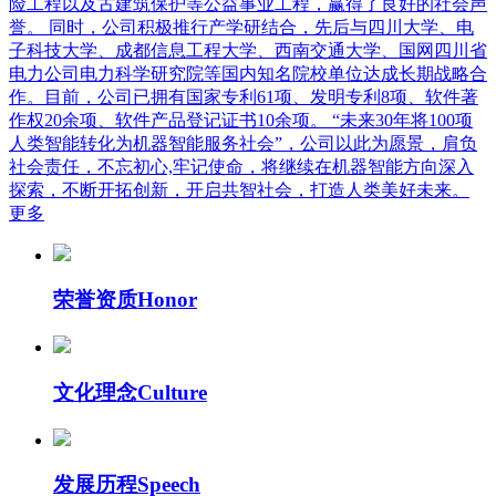
险工程以及古建筑保护等公益事业工程，赢得了良好的社会声
誉。 同时，公司积极推行产学研结合，先后与四川大学、电
子科技大学、成都信息工程大学、西南交通大学、国网四川省
电力公司电力科学研究院等国内知名院校单位达成长期战略合
作。目前，公司已拥有国家专利61项、发明专利8项、软件著
作权20余项、软件产品登记证书10余项。 “未来30年将100项
人类智能转化为机器智能服务社会”，公司以此为愿景，肩负
社会责任，不忘初心,牢记使命，将继续在机器智能方向深入
探索，不断开拓创新，开启共智社会，打造人类美好未来。
更多
荣誉资质
Honor
文化理念
Culture
发展历程
Speech