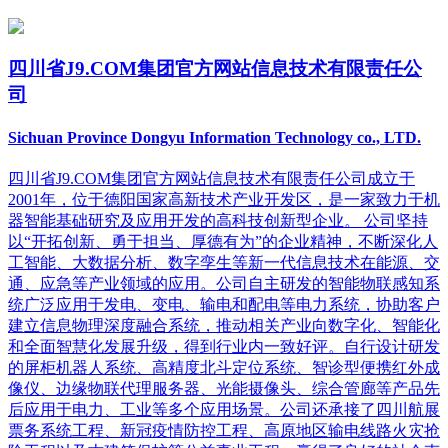
四川省J9.COM集团官方网站信息技术有限责任公
司
Sichuan Province Dongyu Information Technology co., LTD.
四川省J9.COM集团官方网站信息技术有限责任公司成立于
2001年，位于德阳国家高新技术产业开发区，是一家致力于机
器智能基础研究及应用开发的高科技创新型企业。 公司坚持
以“开拓创新、勇于担当、厚德有为”的企业精神，不断深化人
工智能、大数据分析、数字孪生等新一代信息技术在能源、交
通、应急等产业领域的应用。公司自主研发的智能物联感知系
统广泛应用于发电、变电、输电和配电等电力系统，协助客户
建立信息物理深度融合系统，推动相关产业向数字化、智能化
和全面智慧化发展升级，得到行业内一致好评。自行设计研发
的屏柜机器人系统、高精度北斗定位系统、智诊型便携红外成
像仪、边缘物联代理服务器、光能摄像头、综合管廊等产品先
后应用于电力、工业等多个应用场景。公司还承接了四川航展
票务系统工程、新冠疫情防控工程、高原地区输电线路火灾抢