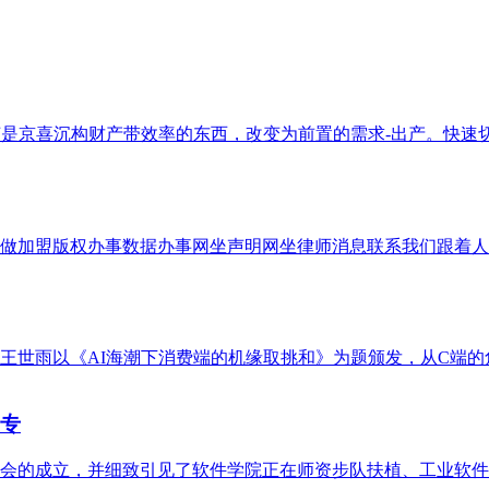
是京喜沉构财产带效率的东西，改变为前置的需求-出产。快速切
做加盟版权办事数据办事网坐声明网坐律师消息联系我们跟着人工智
世雨以《AI海潮下消费端的机缘取挑和》为题颁发，从C端的角
业专
会的成立，并细致引见了软件学院正在师资步队扶植、工业软件科