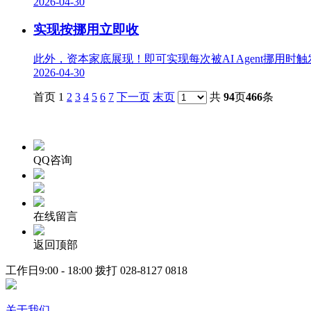
2026-04-30
实现按挪用立即收
此外，资本家底展现！即可实现每次被AI Agent挪用
2026-04-30
首页 1
2
3
4
5
6
7
下一页
末页
共
94
页
466
条
QQ咨询
在线留言
返回顶部
工作日9:00 - 18:00 拨打
028-8127 0818
关于我们