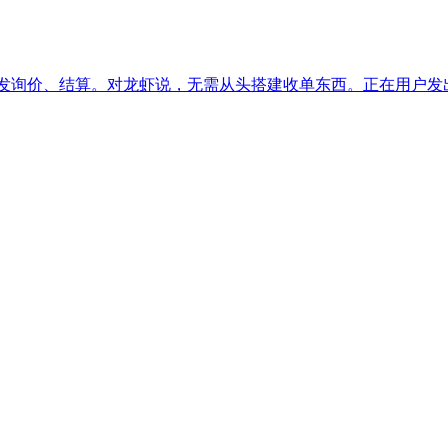
时触发询价、结算。对龙虾说，无需从头搭建收单东西。正在用户发出