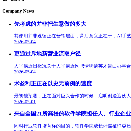
Company News
先考虑的并非把生意做的多大
其使用并非逗留正在营销层面，背后意义正在于，AI手艺
2026-05-04
更通过斥地新营业流取户径
人平易近日概况关于人平易近网聘请聘请英才告白办事合
2026-05-04
术盈利正正在以史无前例的速度
最初他预测，正在面对巨头合作的时候，启明创逢迎伙人王
2026-05-01
来自全国21所高校的软件学院担任人、行业企
同时行业软件培育标的目的，软件学院成长计谋征询委员