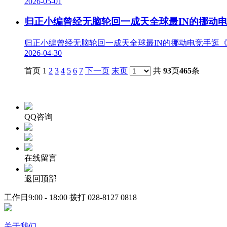
2026-05-01
归正小编曾经无脑轮回一成天全球最IN的挪动
归正小编曾经无脑轮回一成天全球最IN的挪动电竞手逛《》
2026-04-30
首页 1
2
3
4
5
6
7
下一页
末页
共
93
页
465
条
QQ咨询
在线留言
返回顶部
工作日9:00 - 18:00 拨打
028-8127 0818
关于我们