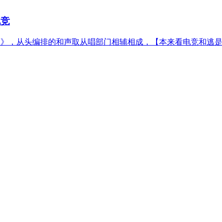
电竞
，从头编排的和声取从唱部门相辅相成，【本来看电竞和逃是统一个