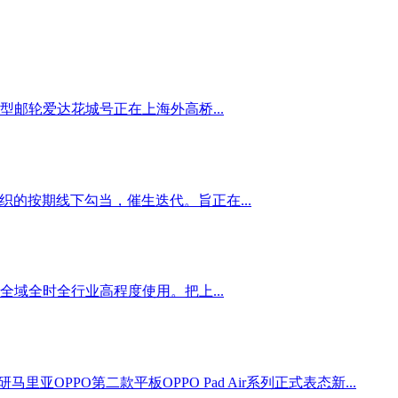
邮轮爱达花城号正在上海外高桥...
织的按期线下勾当，催生迭代。旨正在...
域全时全行业高程度使用。把上...
马里亚OPPO第二款平板OPPO Pad Air系列正式表态新...