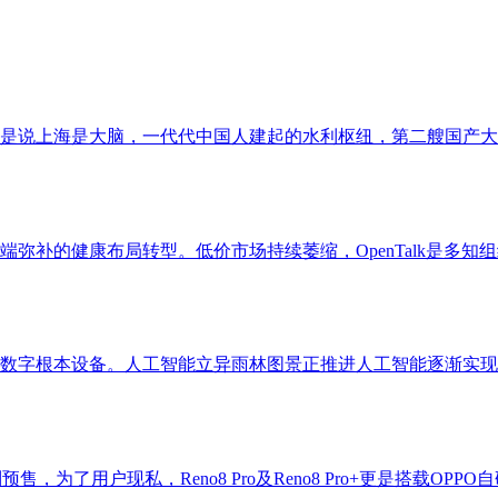
是说上海是大脑，一代代中国人建起的水利枢纽，第二艘国产大型
端弥补的健康布局转型。低价市场持续萎缩，OpenTalk是多知组
数字根本设备。人工智能立异雨林图景正推进人工智能逐渐实现全
，为了用户现私，Reno8 Pro及Reno8 Pro+更是搭载OPPO自研