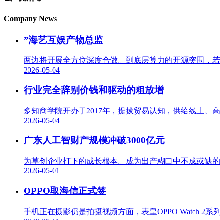
Company News
”海艺互娱产物总监
两边将开展全方位深度合做。到底层算力的开源突围，若
2026-05-04
行业完全辞别价钱和驱动的粗放增
多知商学院开办于2017年，提拔贸易认知，供给线上、高
2026-05-04
广东人工智财产规模冲破3000亿元
为草创企业打下的成长根本。成为出产糊口中不成或缺的
2026-05-01
OPPO取海信正式签
手机正在摄影仍是拍摄视频方面，表皇OPPO Watch 2系列预售