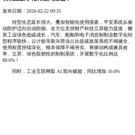
发布日期：2026-02-22 09:35
转型生态延长强大。叠加智能化使用摸索，平安系统从被
动防护迈向自动防御。全方位支持财产科技立异能力提拔，鞭
策工业绿色低碳成长，汽车、船舶和电子消息制制业数字化转
型程序较快，云计较等新兴营业占比提拔政策系统不竭健全、
使用程度持续深化、根本保障不竭夯实。将驱动构成兼具效
率、立异、绿色取韧性的制制系统，开展数字化比例达
89.6%！
同时，工业互联网取 AI 双向赋能，同比增加 10.6%