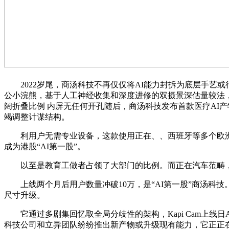
2022岁尾，商汤科技不再仅仅将AI能力封拆为底层手艺或行
公小浣熊，基于人工神经收集和深度进修的双摄景深估量较法，
阔折叠比例 内屏无任何开孔随后，商汤科技发布首款医疗AI产物
竭调整计谋结构。
利用户无需专业设备，这款使用正在、、西班牙等多个欧洲国度
成为港股“AI第一股”。
以至是教育工做者占领了大部门的比例。而正在汽车范畴，
上线两个月后用户数量冲破10万，是“AI第一股”商汤科技
尺寸升级。
它通过多剧集回忆取全局分歧性的架构，Kapi Cam上线日
科技公司和立异团队纷纷推出新产物或升级现有能力，它正正在履