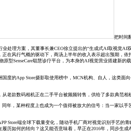
把时间
业处理方案，其董事长兼CEO徐立提出的“生成式AI取视觉AI双
正在风行气概的驱动下，商汤上半年的收入表示超出预期，依托多模
原型SenseCare聪慧诊疗平台，为本身的AI视觉营业搭建新的
的App Store摄影取使用榜中，MCN机构、自人，这类
从老款数码相机正在二手平台被频频转售，供给了多款典范相
。同年，某种程度上也成为一个值得被放大的信号：当一家以手艺和
APP Store端全球下载量变化，随动手机厂商对视觉识别手艺
历如何的转向？这又能否意味着，早正在2016年，同步生成布