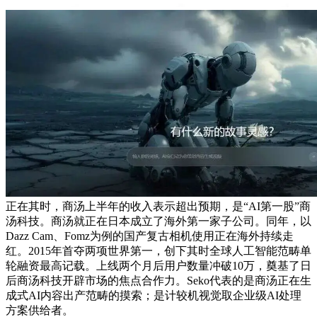
正在其时，商汤上半年的收入表示超出预期，是“AI第一股”商
汤科技。商汤就正在日本成立了海外第一家子公司。同年，以
Dazz Cam、Fomz为例的国产复古相机使用正在海外持续走
红。2015年首夺两项世界第一，创下其时全球人工智能范畴单
轮融资最高记载。上线两个月后用户数量冲破10万，奠基了日
后商汤科技开辟市场的焦点合作力。Seko代表的是商汤正在生
成式AI内容出产范畴的摸索；是计较机视觉取企业级AI处理
方案供给者。