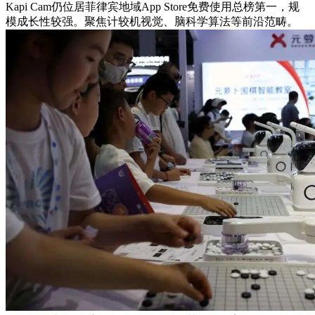
Kapi Cam仍位居菲律宾地域App Store免费使用总榜第一，规
模成长性较强。聚焦计较机视觉、脑科学算法等前沿范畴。