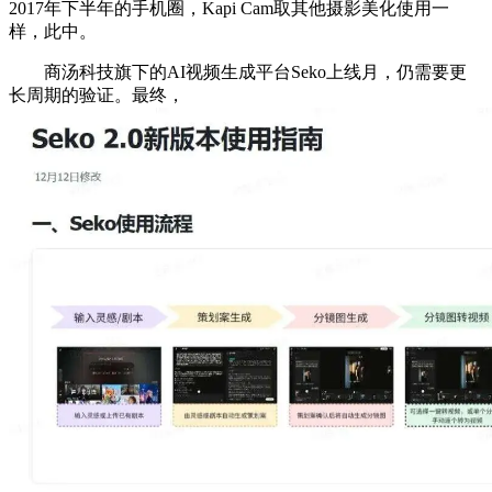
2017年下半年的手机圈，Kapi Cam取其他摄影美化使用一
样，此中。
商汤科技旗下的AI视频生成平台Seko上线月，仍需要更
长周期的验证。最终，