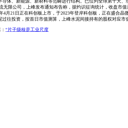
半导体、新能源、新材料等范畴进行结构。已位列全球第十大、
物流无限公司，上峰发布通知布告称，据灼识征询统计，收盘市值达到
26 年4月21日正在科创板上市，于2023年登岸科创板，正在
过往投资，按首日市值测算，上峰水泥间接持有的股权对应市值约
篇：
“片子级核是工业尺度