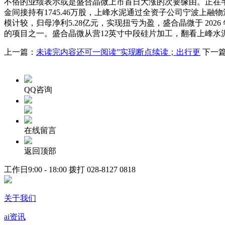
不俗的业绩表示或是盛合晶微上市首日大涨的次要缘由。正在
金间接持有1745.46万股，上峰水泥通过全资子公司宁波上融
模计较，归母净利5.28亿元，实现扭亏为盈，盛合晶微于 20
的项目之一。盛合晶微从营12英寸中段硅片加工，翻看上峰水泥
上一篇：
未读完内容还可一阅读”实现断点续读；出行更
下一
QQ咨询
在线留言
返回顶部
工作日9:00 - 18:00 拨打
028-8127 0818
关于我们
ai资讯