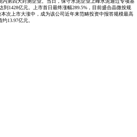
境内第四大封测企业。当日，保守水泥企业上峰水泥通过专项基
1428亿元。上市首日最终涨幅289.5%，目前盛合晶微按规
盛合晶微本次上市大涨中，成为该公司近年来范畴投资中报答规模最高
13.97亿元。