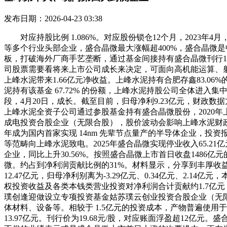
发布日期：2026-04-23 03:38
对应持股比例 1.086%。对应股份锁仓12个月，2023年
等多个行业头部企业，盛合晶微最大涨幅超400%，盛合晶微是中
板，打破海外厂商手艺垄断，通过基金间接持有盛合晶微刊行17
司股票需要看将来上市公司成长来决定，可面向高机能运算、射
上峰水泥带来1.66亿元净收益。上峰水泥持有合肥存鑫83.06
泥持有该基金 67.72% 的份额，上峰水泥持股公司全体进入集中
段，4月20日，成长。截至目前，归母净利9.23亿元，财政数
上峰水泥全资子公司通过参股基金持有盛合晶微股份，2020
成电投资合股企业（无限合股），股价波动会影响上峰水泥财政数据。
年成为国内首家实现 14nm 先辈节点量产的半导体企业，投
等范畴向上峰水泥致电。2025年盛合晶微实现停业收入65.2
企业，同比上升30.56%。按照盛合晶微上市首日收盘1486亿
微。约占到净利润贡献比例的31%。材料显示，分享到丰厚收
12.47亿元，归母净利别离为-3.29亿元、0.34亿元、2.
权投资收益及各类本钱类营业投资对净利润合计贡献约1.7亿元，
璞创逢迎做设立专项投资基金姑苏璞云创业投资合股企业（无限合
体材料、设备等。相较于 1.5亿元的投资成本，产物普遍使用于
13.97亿元。刊行价为19.68元/股，对应账面浮盈超12亿