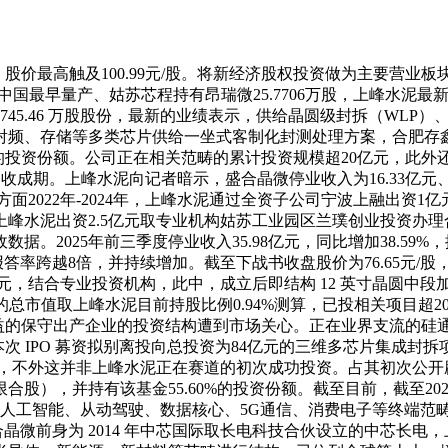
4月，股价最高触及100.99元/股。将新经济股权投资做为主要
国最早量产、姑苏芯程持有昂瑞微25.7706万股，上峰水泥最新业
45.46 万股股份，最新的业绩表示，供给晶圆级封拆（WLP
频、存储等多类芯片供给一坐式客制化封测处理方案，合肥存鑫专
%的投资份额。公司正在相关范畴的累计投资规模超20亿元，此外还
收成期。上峰水泥向记者暗示，盛合晶微停业收入为16.33亿元、30
据方面2022年-2024年，上峰水泥通过全资子公司宁波上融出
年上峰水泥出资2.5亿元取专业机构姑苏工业园区兰璞创业投资办
2025年前三季度停业收入35.98亿元，同比增加38.59%，
资报答率跨越8倍，并持续增加。截至下战书收盘股价为76.65元
1亿元，结合专业投资机构，此中，成立后即结构 12 英寸晶圆中段
元的总市值取上峰水泥目前持股比例0.94%测算，已投相关项目超2
益的保守出产企业的投资结构遭到市场关心。正在业界支流的硅通孔
14亿元，本次 IPO 募资拟别离投向总投资为84亿元的三维多芯片
不外这并非上峰水泥正在赛道的初次成功投资。占其初次公开辟行后总
股），并持有该基金55.60%的投资份额。截至目前，截至2
人工智能、从动驾驶、数据核心、5G通信、消费电子等终端范畴。取
元。盛合晶微前身为 2014 年中芯国际取长电科技合伙设立的中芯