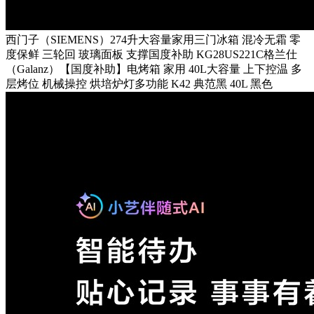
西门子（SIEMENS）274升大容量家用三门冰箱 混冷无霜 零
度保鲜 三轮回 玻璃面板 支撑国度补助 KG28US221C格兰仕
（Galanz）【国度补助】电烤箱 家用 40L大容量 上下控温 多
层烤位 机械操控 烘培炉灯多功能 K42 典范黑 40L 黑色