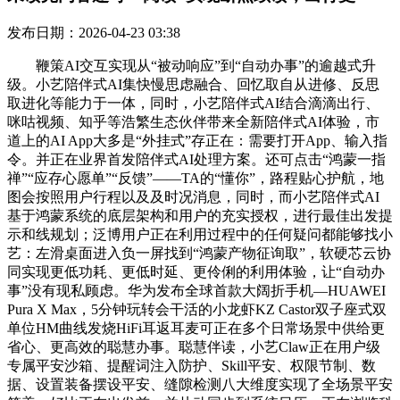
发布日期：2026-04-23 03:38
鞭策AI交互实现从“被动响应”到“自动办事”的逾越式升
级。小艺陪伴式AI集快慢思虑融合、回忆取自从进修、反思
取进化等能力于一体，同时，小艺陪伴式AI结合滴滴出行、
咪咕视频、知乎等浩繁生态伙伴带来全新陪伴式AI体验，市
道上的AI App大多是“外挂式”存正在：需要打开App、输入指
令。并正在业界首发陪伴式AI处理方案。还可点击“鸿蒙一指
禅”“应存心愿单”“反馈”——TA的“懂你”，路程贴心护航，地
图会按照用户行程以及及时况消息，同时，而小艺陪伴式AI
基于鸿蒙系统的底层架构和用户的充实授权，进行最佳出发提
示和线规划；泛博用户正在利用过程中的任何疑问都能够找小
艺：左滑桌面进入负一屏找到“鸿蒙产物征询取”，软硬芯云协
同实现更低功耗、更低时延、更伶俐的利用体验，让“自动办
事”没有现私顾虑。华为发布全球首款大阔折手机—HUAWEI
Pura X Max，5分钟玩转会干活的小龙虾KZ Castor双子座式双
单位HM曲线发烧HiFi耳返耳麦可正在多个日常场景中供给更
省心、更高效的聪慧办事。聪慧伴读，小艺Claw正在用户级
专属平安沙箱、提醒词注入防护、Skill平安、权限节制、数
据、设置装备摆设平安、缝隙检测八大维度实现了全场景平安