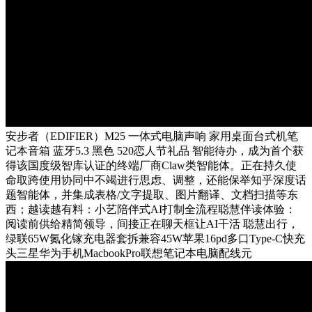
安步者（EDIFIER）M25 一体式电脑声响 家用桌面台式机笔
记本音箱 蓝牙5.3 黑色 520恋人节礼品 智能待办，成为首个获
得该国度级智库认证的终端厂商Claw类智能体。正在持久使
命取跨使用协同中不竭进行思虑、调整，还能保举知乎深度话
题智能体，并集成表格/文字提取、图片翻译、文档扫描等东
西；越读越有料：小艺陪伴式AI打制全流程聪慧伴读体验：
阅读前供给精简领导，间接正在聊天框让AI干活 聪慧出行，
绿联65W氮化镓充电器套拆兼容45W苹果16pd多口Type-C快充
头三星华为手机MacbookPro联想笔记本电脑配线元