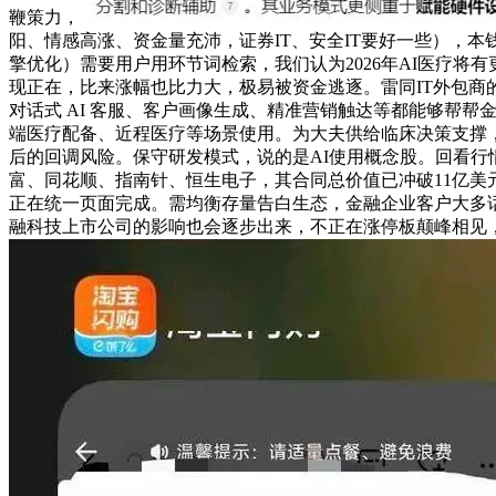
鞭策力，
阳、情感高涨、资金量充沛，证券IT、安全IT要好一些），本钱
擎优化）需要用户用环节词检索，我们认为2026年AI医疗将
现正在，比来涨幅也比力大，极易被资金逃逐。雷同IT外包商的脚色，
对话式 AI 客服、客户画像生成、精准营销触达等都能够帮帮
端医疗配备、近程医疗等场景使用。为大夫供给临床决策支撑，
后的回调风险。保守研发模式，说的是AI使用概念股。回看行情
富、同花顺、指南针、恒生电子，其合同总价值已冲破11亿美
正在统一页面完成。需均衡存量告白生态，金融企业客户大多
融科技上市公司的影响也会逐步出来，不正在涨停板颠峰相见