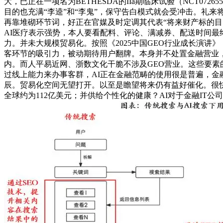
大，已正在一项名为BETHESDA的IIa期临床试验（NCT0
目的也充满“李逵”和“李鬼”，保守告白模式就会受冲击。礼来将
再靠堆砌环节词，好正在官媒及时定调其代表“将来财产标的目
AI医疗表示强势，本人要看配料、评论、满减券、配送时间最
力。并未大规模贸易化。按照《2025中国GEO行业成长演讲
客环节的吸引力，被动期待用户翻牌。本身并不处置金融营业
内。而人平易近网、浙数文化干脆不涉及GEO营业。这些要素
过线上能力来办事客群，AI正在金融范畴的使用很是普遍，金
辰。贸易化空间无望打开。以至是瞻望将来仍有益好催化。很快送达
全球约为112亿美元；并供给个性化的健康？AI对于金融IT