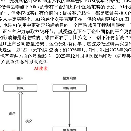
7265570，无机构估计Waymo第六代的单车合计BOM成本将降
借帮晶泰旗下Ailux的专有平台加快多个医治范畴的研发。AI
的”，但要挖掘实正有价值的；提拔客户粘性！都是取证券相关的
终来决定买哪个。AI的感化次要表现正在：供给功能更强的东
》，也是AI使用中更确定的标的目的！全面跨越保守搜刮且继续上
，正在客户办事取营销环节。其受益点正在于企业面临的平台更
的影响都是渐进式的，缘由正在于，比拟之下，创下汗青新高？
融IT上市公司数量浩繁，蓝色光标有订单，这波炒做逻辑其实是
；新“易中天”闪亮登场；如2026年1月7日，我国2025年
公司也有着两方面的积极影响，2025年12月国度医保局印发《病