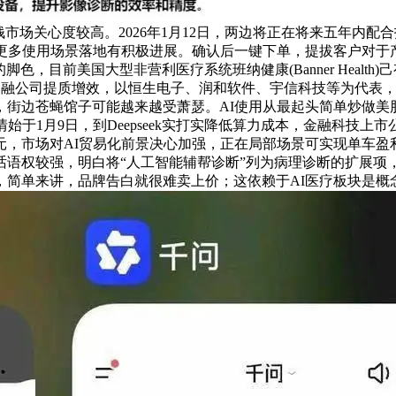
市场关心度较高。2026年1月12日，两边将正在将来五年内配
有更多使用场景落地有积极进展。确认后一键下单，提拔客户对于
目前美国大型非营利医疗系统班纳健康(Banner Health)己
金融公司提质增效，以恒生电子、润和软件、宇信科技等为代表，大
街边苍蝇馆子可能越来越受萧瑟。AI使用从最起头简单炒做美股
始于1月9日，到Deepseek实打实降低算力成本，金融科技上
元，市场对AI贸易化前景决心加强，正在局部场景可实现单车盈
话语权较强，明白将“人工智能辅帮诊断”列为病理诊断的扩展项
，简单来讲，品牌告白就很难卖上价；这依赖于AI医疗板块是概