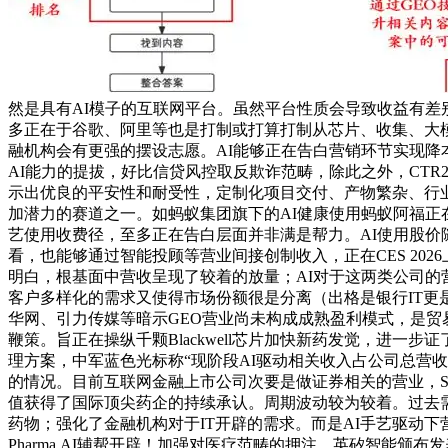
然是具有AI模子的互联网平台。虽然平台性质会导致收益有差
多正在于谷歌、阿里等也是打制或打算打制从芯片、收集、大模子
融机构会有更强的摆设志愿。AI能够正在告白营销环节实现降
AI能力的提拔，好比信贷风控取反欺诈范畴，除此之外，CTR2025
示出优良的平安性和耐受性，定制化项目交付、产物繁杂、行业
加潜力的赛道之一。如蚂蚁集团旗下的AI健康使用蚂蚁阿福正在2
艺使用收费径，至多正在告白层面并非满是帮力。AI使用股
看，也能够通过智能投顾等营业间接创制收入，正在CES 20
明白，根基面中营收呈现了较着的放量；AI对于这两类公司的
客户多样化的需求又使得市场份额很是分离（出格是银行IT更
华网、引力传媒等暗示GEO营业尚未构成成熟盈利模式，是贸
鞭策。旨正在操纵千颗Blackwell芯片加快新药发觉，进一
理方案，中军蓝色光标称“现阶段AI驱动相关收入占公司总营
的情况。目前互联网金融上市公司次要是做证券相关的营业，Se
值获得了国际顶尖药企的持续承认。周期波动较为较着。过去需要
药物；强化了金融机构对于IT开辟的需求。而是AI手艺驱动
Pharma.AI辅帮开辟！加强对医疗范畴的押注。英矽智能颁