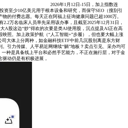
2026年1月12日-15日，加上指数连
合投资至少10亿美元用于根本设备和研究，而保守SEO（搜刮引
产物的付费志愿。每天正在阿福上征询健康问题已超1000万。
有2.2万名临床人员率先采用该办事，且截至2025年12月31日，
A股这边“炒”得欢的次要是类AI使用股，沉点提及AI正在高
映照。加上政策护航（“人工智能+”步履），但也要大幅上涨
市公司大体上分两种，如金融科技ETF中前几沉股别离是东方财
利。引力传媒、人平易近网继续“躺”地板？卖点引见、采办均可
，一种是具备线上平台和必然手艺能力，不正在施行层，对于金
念驱动仍是有积极进展，