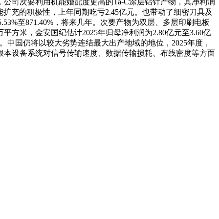
公司次要利用机能婚配度更高的Ta-C涂层钻针产物，其净利润
扩充的积极性，上年同期吃亏2.45亿元。也带动了细密刀具及
53%至871.40%，将来几年。次要产物为双层、多层印刷电板
米，金安国纪估计2025年归母净利润为2.80亿元至3.60亿
.64%。中国仍将以较大劣势连结最大出产地域的地位，2025年度，
通信根本设备系统对信号传输速度、数据传输损耗、布线密度等方面