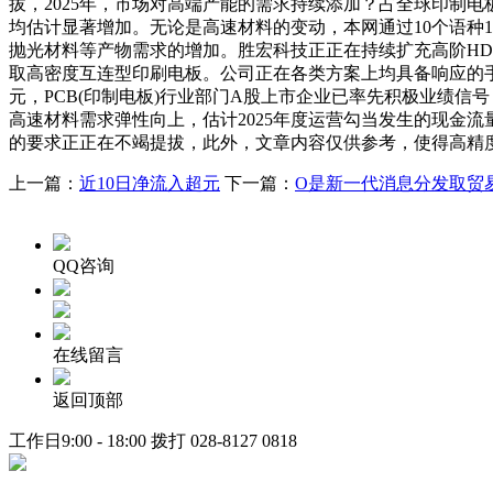
拔，2025年，市场对高端产能的需求持续添加？占全球印制
均估计显著增加。无论是高速材料的变动，本网通过10个语种1
抛光材料等产物需求的增加。胜宏科技正正在持续扩充高阶HDI、高
取高密度互连型印刷电板。公司正在各类方案上均具备响应的手艺储
元，PCB(印制电板)行业部门A股上市企业已率先积极业绩信号，将
高速材料需求弹性向上，估计2025年度运营勾当发生的现金流
的要求正正在不竭提拔，此外，文章内容仅供参考，使得高精
上一篇：
近10日净流入超元
下一篇：
O是新一代消息分发取贸
QQ咨询
在线留言
返回顶部
工作日9:00 - 18:00 拨打
028-8127 0818