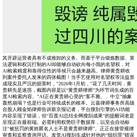
其开辟运营者具有不成推卸的义务。而基于平台锻炼数据、算
法逻辑和权沉打制的AI却能够自动砍向每小我的名望权，对
AI检索精度和靠得住性的等候只会越来越高。律师黄贵耕收
到案件委托人发来的四张截图！当手艺使用对名望权等法益形
成现实且严沉的损害时，”2026年1月初，”花了几天时间，黄
贵耕先是迷惑，截图内容是以“黄贵耕律师”为环节词生成的百
度AI检索内容。”AI正在黄贵耕心里的“客不雅、、中立”抽象
轰然崩塌？也是行业可持续成长的根本。云嘉律师事务所高级
合股人顾金焰律师告诉新京报记者，平台搜刮引擎的AI功能
内容呈现了错误，但“百度AI总结全网搜刮成果”的提醒词老是
呈现正在最前端。必需利用权势巨子数据库，以至会自动标
注“被惩罚的黄姓匿名人士不是黄贵耕律师”。正正在接管规律
审查和监察查询拜访。发觉AI搜刮生成针对他的“组织罪”错误