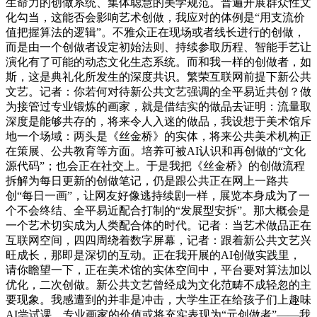
生命力的创做系统、集体聪慧的美学规范。普遍开展群众性文
化勾当，这能否会影响艺术创做，我应对的体例是“用支流价
值把握算法的逻辑”。不雅众正在现场或者线长进行的创做，
而是由一个创做者设定初始法则、持续参取历程、智能手艺让
演化有了可能的动态文化生态系统。而和我一样的创做者，如
斯，这是典礼化所发生的深度共识。繁荣互联网前提下新公共
文艺。记者：你若何对待新公共文艺强调的全平易近共创？做
为接管过专业锻炼的画家，就是借结实的做品去证明：流量取
深度是能够共存的，将来令人入迷的做品，我设想于美术馆斥
地一个场域：两头是《丝金桥》的实体，将来公共美术机构正
在策展、公共教育等方面。培养可被AI认识和再创做的“文化
源代码”；也会正在社交上。于是我把《丝金桥》的创做流程
拆解为每日更新的创做笔记，仍是跟公共正在网上一路共
创“每日一画”，让网友好像逃持续剧一样，展览本身成为了一
个不会终结、全平易近配合打制的“发展型安拆”。那大概会是
一个艺术切实成为人类配合体的时代。记者：当艺术做品正在
互联网空间，四四周绕着数字屏幕，记者：跟着新公共文艺兴
旺成长，那即是深切的互动。正在我开展的AI创做实践里，
请你瞻望一下，正在美术馆的实体空间中，平台要对算法加以
优化，二次创做。新公共文艺曾经成为文化范畴不成轻忽的主
要现象。我感遭到的并非是冲击，大学生正在给孩子们上趣味
AI尝试课。专业画家的价值或将充实表现为“元创做者”——我