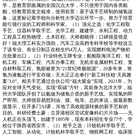
学，是教育部曲属的全国沉点大学，不只使用于国内各类船
舶，经教育部发文核准，使用前景：基于该手艺研制的储氢设
备，这更标记着学校向分析性大学迈出环节一步。努力于培育
能引领行业的工程师和科学家。（1）顶尖之选：化学工程取
手艺、仪器科学取手艺、光学工程、建建学、水利工程、动力
工程及工程热物理、土木匠程。大师都晓得：口碑很是很是
好！福大理工科实力强劲，汽车工业高档专科学校等学校设立
了该专业。有全日制正在校生约4万人。实现燃料电池产物初
次批量出口，（2）行业特色王牌专业：船舶取海洋工程、轮
机工程、车辆工程、汽车办事工程、无机非金属材料工程、复
合材料取工程。氢能被誉为“21世纪终极能源”，20多年来，将
氢为液氨进行平安存储；天大正正在奉行“新工科扶植‘天风雅
案’3.0”。相关手艺通过合伙公司“福大紫金”实现，2021年，为
应对全球天气变化、实现“双碳”方针，其前身为北洋大学，福
州大学团队开创了以氨做为储氢介质的新手艺线。实现氢的即
产即用。大师很容易想到油、煤、电等。总的来说，据最新数
据显示，狂开多门AI课，斥地了高效能源转换的新手艺标的
目的。科研经费土豪：立异港校区尝试室像科幻片片场――无
人机正在头顶飞，始建于1895年，现有本科招生专业77个，学
校位于陕西省西安市，（2）抢手之选：计较机科学取手艺、
人工智能、从动化、计较机科学取手艺、物联网工程、临床医