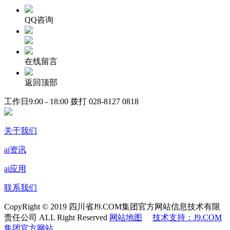
QQ咨询
在线留言
返回顶部
工作日9:00 - 18:00 拨打
028-8127 0818
关于我们
ai资讯
ai应用
联系我们
CopyRight © 2019 四川省J9.COM集团官方网站信息技术有限
责任公司 ALL Right Reserved
网站地图
技术支持：J9.COM
集团官方网站