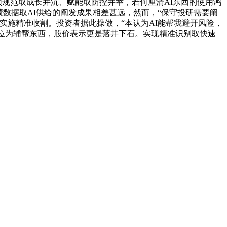
须规范取成长并沉、赋能取防控并举，若何厘清AI东西的使用鸿
绩数据取AI供给的阐发成果相差甚远，然而，“保守投研需要阐
实施精准收割。投资者据此操做，“本认为AI能帮我避开风险，
定位为辅帮东西，股价表示更是落井下石。实现精准识别取快速