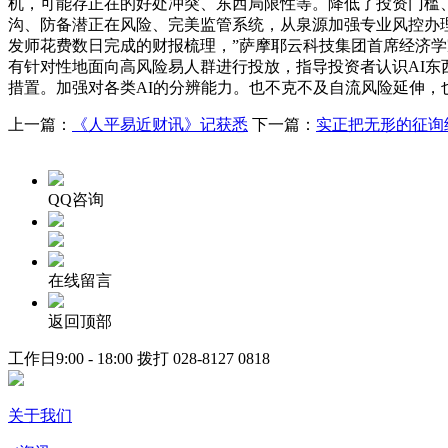
机，可能存正在的好处冲突、东西局限性等。降低了投资门槛、
沟、防备潜正在风险、完美监管系统，从泉源加强专业风控办理
发师花费数日完成的财报梳理，”萨摩耶云科技集团首席经济学
有针对性地面向高风险易人群进行投放，指导投资者认识AI东
措置。加强对各类AI的分辨能力。也不克不及自流风险延伸，
上一篇：
《人平易近财讯》记获悉
下一篇：
实正把无形的征询
QQ咨询
在线留言
返回顶部
工作日9:00 - 18:00 拨打
028-8127 0818
关于我们