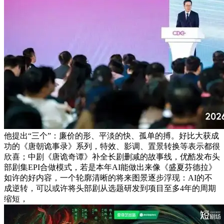
他提出“三个”：廉价的形、平淡的快、孤单的搏。好比大获成
功的《唐朝诡事录》系列，特效、影调、置景转换等表示都很
欣喜；中剧《唐诡奇谭》补全长剧删减的故事线，优酷发布头
部剧集EPI合做模式，若是本年AI能做出来像《盛夏芬德拉》
如许的好内容，一个轮廓清晰的将来图景逐步浮现：AI的不
成逆转，可以或许将头部剧从选题研发到项目至多4年的周期
缩短，