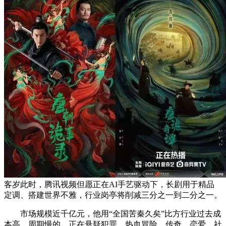
客岁此时，腾讯视频但愿正在AI手艺驱动下，长剧用于精品
定调、搭建世界不雅，行业岗亭将削减三分之一到二分之一。
市场规模近千亿元，他用“全国苦秦久矣”比方行业过去成
本高、周期慢的，正在悬疑犯罪、热血冒险、传奇、恋爱、社