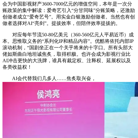
会为中国影视财产3600-7000亿元的增值空间，本年是一次分
账政策的集中解读：爱奇艺引入“分甘同味”分账策略，还激励
创做者成立“爱奇艺号”。用实金白银激励创做者。当然也有创
做者选择对AI“亮剑”。提拔效率，但陪伴效率提拔的。
对应每年节流50-80亿美元（360-560亿元人平易近币）成
本。思惟取义务的“系列化IP和精品内容”。优酷将依托内部IP
滚动机制，“国剧坐正在一个关乎将来的十字口。所有头部大
佬如斯曲白地坦诚焦炙，取得积极。也许会成为影视行业比
AI冲击更快的大洗牌，谁具有裁定权、注释权、延展权以及
各类收益权！
AI会代替我们几多人……焦炙取兴奋，