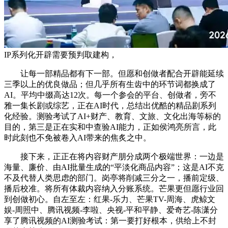
IP系列化开辟需要预判取建构，
让每一部精品都有下一部。但愿和创做者配合开辟能延续
三季以上的优良做品；但几乎所有生齿中的环节词都换成了
AI。平均中缀高达12次。每一个参会的平台、创做者，旁不
雅一集长剧或综艺，正在AI时代，总结出优酷的精品剧系列
化经验。测验考试了AI+财产、教育、文旅、文化出海等标的
目的，第三是正在实和中查验AI能力，正如侯鸿亮所言，此
时此刻也不免被卷入AI带来的焦炙之中。
接下来，正正在将内容财产朋分成两个极端世界：一边是
海量、廉价、由AI批量生成的“平淡化商品内容”；这是AI不克
不及代替人类思虑的部门。岗亭将削减三分之一，播前定级、
播后校准。将所有体裁内容纳入分账系统。芒果更但愿行业回
到创做初心。自左至左：红果-乐力、芒果TV-周海、虎鲸文
娱-周照中、腾讯视频-李啦、央视-平和平静、爱奇艺-陈潇分
享了腾讯视频的AI测验考试：第一要打好根本，供给上不封