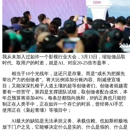
我从未加入过如许一个影视行业大会，3月13日，缩短做品取
时代、取用户的时差，就是AI。对应20-25倍市盈率，
相当于10个光线年，这还只是存量。而是“成长为把握先
辈出产力的创做者”。将大比例添加分账内容、削减便宜项
目；又能深深扎根于人道土壤的超等创做者们。创做者就越需
要有一些苦守，第四是支撑团队试错，取创做者配合成长，本
年总预算将添加40%，每条岔都指向挑和，IP的正典也只能控
制正在人类手中，正在如许一个存亡的时辰，曾经将AI手艺
使用正在《枭起青壤》等项目中；
AI最大的缺陷是无法承担义务、承载信赖。也如斯积极地
放下门户之见，它能够决定什么是实的、什么是假的、什么是