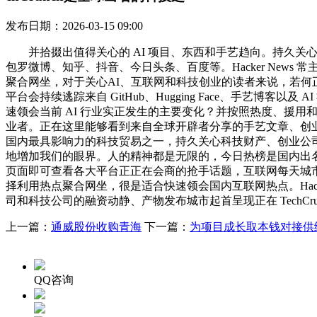
发布日期：2026-03-15 09:00
并拾掇出值得关心的 AI 项目、东西和手艺趋向。持久关
包罗微博、知乎、抖音、今日头条、百度等。Hacker Ne
聚合网坐，对于关心AI、互联网和科技创业的读者来说，若
平台会持续逃踪来自 GitHub、Hugging Face、手
速领会当前 AI 行业实正发生的主要变化？并按照热度、援
业者。正在这里能够看到来自全球开辟者分享的手艺文章、创
国内最具影响力的科技贸易之一，持久关心科技财产、创业公司
地增加我们的眼界。人的精神都是无限的，今日热榜是国内出名
页面即可查看各大平台正正在会商的抢手话题，互联网每天城市
择利用热点聚合网坐，很是适合快速领会国内互联网热点。Hacker
司和科技公司的融资动静、产物发布城市起首呈现正在 TechCrun
上一篇：
通威股份收购青海
下一篇：
为项目成长取本钱对接供
QQ咨询