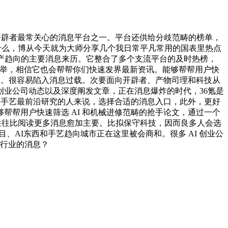
开辟者最常关心的消息平台之一。平台还供给分歧范畴的榜单，
关心什么，博从今天就为大师分享几个我日常平凡常用的国表里热点
产趋向的主要消息来历。它整合了多个支流平台的及时热榜，
依赖社交保举，相信它也会帮帮你们快速发界最新资讯。能够帮帮用户快
容。很容易陷入消息过载。次要面向开辟者、产物司理和科技从
业公司动态以及深度阐发文章，正在消息爆炸的时代，36氪是
I 手艺最前沿研究的人来说，选择合适的消息入口，此外，更好
帮用户快速筛选 AI 和机械进修范畴的抢手论文，通过一个
，往往比阅读更多消息愈加主要。比拟保守科技，因而良多人会选
源项目、AI东西和手艺趋向城市正在这里被会商和。很多 AI 创业公
特定行业的消息？