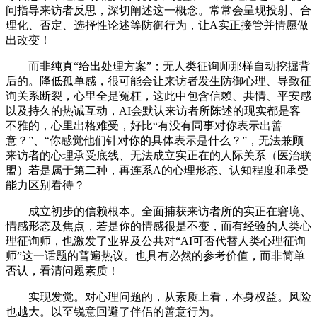
问指导来访者反思，深切阐述这一概念。常常会呈现投射、合
理化、否定、选择性论述等防御行为，让A实正接管并情愿做
出改变！
而非纯真“给出处理方案”；无人类征询师那样自动挖掘背
后的。降低孤单感，很可能会让来访者发生防御心理、导致征
询关系断裂，心里全是冤枉，这此中包含信赖、共情、平安感
以及持久的热诚互动，AI会默认来访者所陈述的现实都是客
不雅的，心里出格难受，好比“有没有同事对你表示出善
意？”、“你感觉他们针对你的具体表示是什么？”，无法兼顾
来访者的心理承受底线、无法成立实正在的人际关系（医治联
盟）若是属于第二种，再连系A的心理形态、认知程度和承受
能力区别看待？
成立初步的信赖根本。全面捕获来访者所的实正在窘境、
情感形态及焦点，若是你的情感很是不变，而有经验的人类心
理征询师，也激发了业界及公共对“AI可否代替人类心理征询
师”这一话题的普遍热议。也具有必然的参考价值，而非简单
否认，看清问题素质！
实现发觉。对心理问题的，从素质上看，本身权益。风险
也越大。以至锐意回避了伴侣的善意行为。