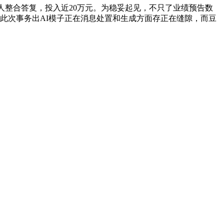
整合答复，投入近20万元。为稳妥起见，不只了业绩预告数
，此次事务出AI模子正在消息处置和生成方面存正在缝隙，而豆