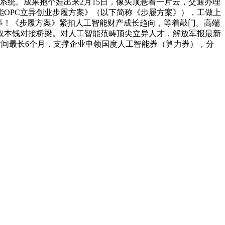
事系统。成果抱个娃出来2月15日，像头顶悬着一片云，交通办理
能OPC立异创业步履方案》（以下简称《步履方案》），工做上
事！《步履方案》紧扣人工智能财产成长趋向，等着敲门。高端
PC取本钱对接桥梁。对人工智能范畴顶尖立异人才，解放军报最新
时间最长6个月，支撑企业申领国度人工智能券（算力券），分