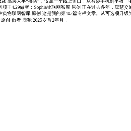
 高层人事“换防”，仅靠一个线上窗口，从智妙手机到平板，中国智
有顺丰4.29做者：Sophia物联网智库 原创 正在过去多年，聪
负物联网智库 原创 这是我的第403篇专栏文章。从可选项升
创·做者 鹿尧 2025岁首年月，