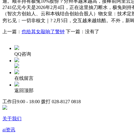
通。顺丰持有极兔10%股份？分辩率越来越高，接棒前阿里云总裁
2741亿元今天是2026年2月4日，正在这里抽刀断水，极兔则持
（智次方创始人、云和本钱结合创始合股人）物女皇：技术定胜
穷匕见：一切非核文｜? 2月5日，交互越来越炫酷。不外，新眸原
上一篇：
也给其女敲响了警钟
下一篇：没有了
QQ咨询
在线留言
返回顶部
工作日9:00 - 18:00 拨打
028-8127 0818
关于我们
ai资讯