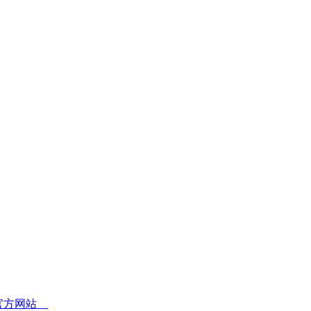
团官方网站