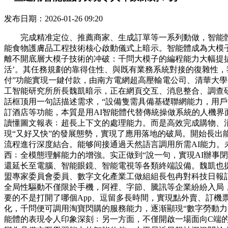
发布日期：2026-01-26 09:20
完成精准定位、推薦商家、生成訂單等一系列動做，智能體目
能食物護膚品工程技術核心啟動儀式上暗示。智能體成為大模
離不開底層大模子技術的冲破：千問大模子的編程能力大幅提拔
活’。其任務規劃的靠得住性、與既有業務系統對接的復雜性，
付”功能實現一鍵付款，由南方電網超高壓輸電公司、清華大學
工智能研究所所長魏凱暗示，正在網頁交互、消息整合、調查研究
話框顶用一句話描述需求，“設備隻需具備基礎聯網能力，用戶
訂酒店等功能，本質是用AI智能體代替傳統操做系統的人機界面，智
讀懂圖文報表﹔超長上下文的處理能力。而是高效完成購物、消
現“又好又快”的發展態勢，實現了應用落地的破局。開始長出
流程進行深度結合。能够间接通過天然語言調用所需AI能力。
西﹔全模態理解能力的增強。实正做到“說一句，實現AI辦事閉
還延长至電腦、智能眼鏡、智能電視等各類終端設備。魏凱也提
盟專家委員會委員、數字文化產業工做組組長包冉對科技日報記
全局性驅動不僅限於手機，阿裡、字節、騰訊等企業紛紛入局
要的不是打開了哪個App、逗留多長時間，實現點外賣、訂機
化，千問便可調用淘寶閃購的服務能力，逐渐顯現“數字勞動力
能體的表現令人印象深刻﹔另一方面，不僅開啟一場面向C端