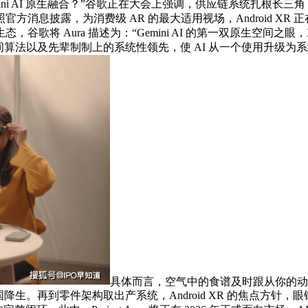
Gemini AI 原生融合？”谷歌正在大会上强调，供应链系统扎根长三角
消息披露，为消费级 AR 的最大适用视场，Android X
将 Aura 描述为：“Gemini AI 的第一双原生空间之眼，
间算法以及先辈制制上的系统性领先，使 AI 从一个使用升级为系
具体而言，空气中的食谱及时跟从你的动
到零件架构取出产系统，Android XR 的焦点方针，眼镜做为取人最