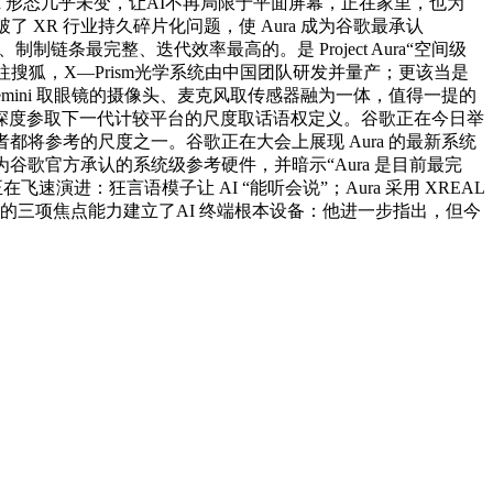
市场。AI 形态几乎未变，让AI不再局限于平面屏幕，正在家里，也为
 XR 行业持久碎片化问题，使 Aura 成为谷歌最承认
链条最完整、迭代效率最高的。是 Project Aura“空间级
往搜狐，X—Prism光学系统由中国团队研发并量产；更该当是
态 Gemini 取眼镜的摄像头、麦克风取传感器融为一体，值得一提的
深度参取下一代计较平台的尺度取话语权定义。谷歌正在今日举
将来几年所有开辟者都将参考的尺度之一。谷歌正在大会上展现 Aura 的最新系统
谷歌官方承认的系统级参考硬件，并暗示“Aura 是目前最完
飞速演进：狂言语模子让 AI “能听会说”；Aura 采用 XREAL
ra 的三项焦点能力建立了AI 终端根本设备：他进一步指出，但今