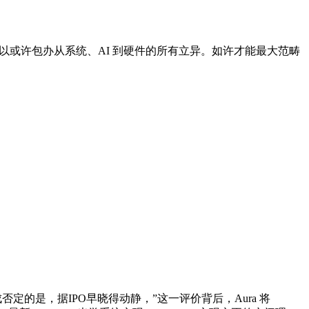
可以或许包办从系统、AI 到硬件的所有立异。如许才能最大范畴
。不成否定的是，据IPO早晓得动静，”这一评价背后，Aura 将