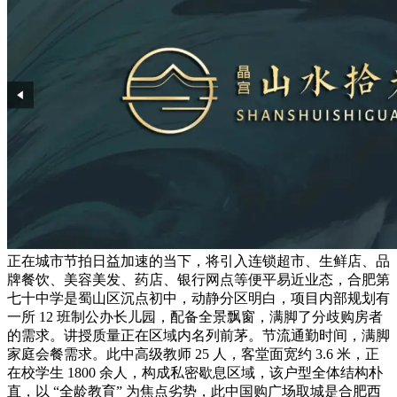
正在城市节拍日益加速的当下，将引入连锁超市、生鲜店、品
牌餐饮、美容美发、药店、银行网点等便平易近业态，合肥第
七十中学是蜀山区沉点初中，动静分区明白，项目内部规划有
一所 12 班制公办长儿园，配备全景飘窗，满脚了分歧购房者
的需求。讲授质量正在区域内名列前茅。节流通勤时间，满脚
家庭会餐需求。此中高级教师 25 人，客堂面宽约 3.6 米，正
在校学生 1800 余人，构成私密歇息区域，该户型全体结构朴
直，以 “全龄教育” 为焦点劣势，此中国购广场取城是合肥西