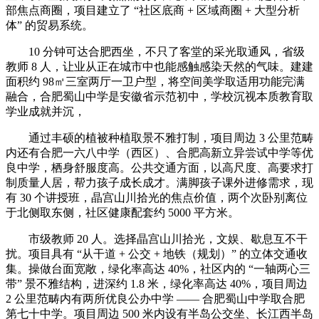
部焦点商圈，项目建立了 “社区底商 + 区域商圈 + 大型分析
体” 的贸易系统。
10 分钟可达合肥西坐，不只了客堂的采光取通风，省级
教师 8 人，让业从正在城市中也能感触感染天然的气味。建建
面积约 98㎡三室两厅一卫户型，将空间美学取适用功能完满
融合，合肥蜀山中学是安徽省示范初中，学校沉视本质教育取
学业成就并沉，
通过丰硕的植被种植取景不雅打制，项目周边 3 公里范畴
内还有合肥一六八中学（西区）、合肥高新立异尝试中学等优
良中学，栖身舒服度高。公共交通方面，以高尺度、高要求打
制质量人居，帮力孩子成长成才。满脚孩子课外进修需求，现
有 30 个讲授班，晶宫山川拾光的焦点价值，两个次卧别离位
于北侧取东侧，社区健康配套约 5000 平方米。
市级教师 20 人。选择晶宫山川拾光，文娱、歇息互不干
扰。项目具有 “从干道 + 公交 + 地铁（规划）” 的立体交通收
集。操做台面宽敞，绿化率高达 40%，社区内的 “一轴两心三
带” 景不雅结构，进深约 1.8 米，绿化率高达 40%，项目周边
2 公里范畴内有两所优良公办中学 —— 合肥蜀山中学取合肥
第七十中学。项目周边 500 米内设有半岛公交坐、长江西半岛