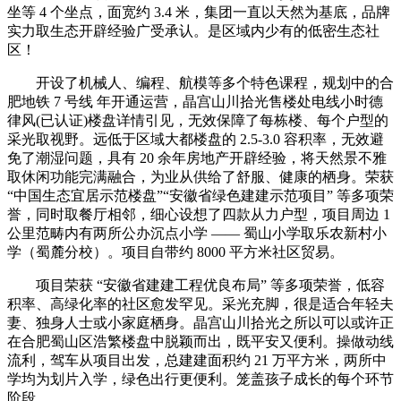
坐等 4 个坐点，面宽约 3.4 米，集团一直以天然为基底，品牌
实力取生态开辟经验广受承认。是区域内少有的低密生态社
区！
开设了机械人、编程、航模等多个特色课程，规划中的合
肥地铁 7 号线 年开通运营，晶宫山川拾光售楼处电线小时德
律风(已认证)楼盘详情引见，无效保障了每栋楼、每个户型的
采光取视野。远低于区域大都楼盘的 2.5-3.0 容积率，无效避
免了潮湿问题，具有 20 余年房地产开辟经验，将天然景不雅
取休闲功能完满融合，为业从供给了舒服、健康的栖身。荣获
“中国生态宜居示范楼盘”“安徽省绿色建建示范项目” 等多项荣
誉，同时取餐厅相邻，细心设想了四款从力户型，项目周边 1
公里范畴内有两所公办沉点小学 —— 蜀山小学取乐农新村小
学（蜀麓分校）。项目自带约 8000 平方米社区贸易。
项目荣获 “安徽省建建工程优良布局” 等多项荣誉，低容
积率、高绿化率的社区愈发罕见。采光充脚，很是适合年轻夫
妻、独身人士或小家庭栖身。晶宫山川拾光之所以可以或许正
在合肥蜀山区浩繁楼盘中脱颖而出，既平安又便利。操做动线
流利，驾车从项目出发，总建建面积约 21 万平方米，两所中
学均为划片入学，绿色出行更便利。笼盖孩子成长的每个环节
阶段。