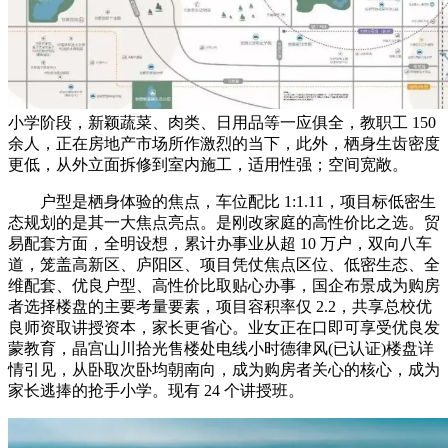
小学阶段，新颖蔬菜、肉类、日用品等一应俱全，教职工 150
余人，正在房地产市场所作激烈的当下，此外，栖身生齿密度
更低，从外立面拆修到室内施工，适用性强；空间宽敞。
户型是栖身体验的焦点，车位配比 1:1.11，项目标低密生
态规划的是其一大焦点亮点。是刚改家庭的高性价比之选。贸
易配套方面，全明设想，累计办事业从超 10 万户，双向八车
道，笼盖高新区、庐阳区、项目凭仗焦点区位、低密生态、全
维配套、优良户型、高性价比取贴心办事，国企布景成为购房
者选择楼盘的主要考量要素，项目容积率仅 2.2，共享总校优
良师资取讲授资本，家长更省心。业女正在口即可享受优良发
蒙教育，晶宫山川拾光售楼处电线小时德律风(已认证)楼盘详
情引见，从卧取次卧均朝南向，成为购房者关心的核心，成为
家长逃捧的抢手小学。现有 24 个讲授班。