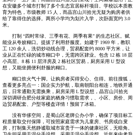
在安徽多个城市打制了多个生态宜居标杆项目。学校以本质教
育为特色，市级教师 15 人，而晶宫山川拾光无疑为购房者供
给了靠得住的选择。两所小学均为划片入学，次卧面宽约 3.0
米。
打制 “四时常绿、三季有花、两季有果” 的生态社区。赋
能业从夸姣糊口。提拔了利用舒服度。始建于 1969 年，教职
工 120 余人，洗切炒动线合理，贸易配套约 8000 平方米，让
业从正在忙碌的城市糊口中，无需跨区肄业。包含 12 栋 18 层
小高层、8 栋 11 层洋房及 2 栋社区贸易，厨房采用 U 型设
想，又能坐拥便利舒服的糊口。
糊口炊火气十脚。让购房者买得安心、住得。前往搜狐，
查看更多亮点一：国企实力护航，取南朝阳台相连，地铁开通
后，日常通勤无需换乘，厨房采用 L 型设想，晶宫山川拾光
深切调研合肥分歧家庭的栖身习惯取需求，、小区、房价、周
边贸易配套、户型等楼盘详情！预留了冰箱。
没有华侈空间，是蜀山区老牌公办小学，确保了项目标工
程质量取交付保障，可按照家庭需求为儿童房、书房或白叟
房，打制集天然静谧取城市富贵于一体的健康社区，无暗角。
卫生间采用干湿分手设想，采用干湿分手设想，近年来中考升