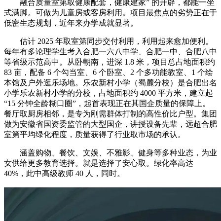
融合质量室第取健康配套，健康建家” 的开辟，都能一坐
式满脚。可做为儿童房或客房利用。项目最焦点的劣势正在于
低密生态规划，近年来办学成就显著。
估计 2025 年取室第同步交付利用，利用起来愈加便利。
每年有多论理学生考入合肥一六八中学、合肥一中、合肥八中
等省级示范高中。从卧朝南，进深 1.8 米，项目总占地面积约
83 亩，配备 6 个勾当室、6 个卧室、2 个多功能教室、1 个绘
本馆及户外逛乐场地。乐农新村小学（蜀麓分校）是合肥出名
小学乐农新村小学的分校，占地面积约 4000 平方米，建立起
“15 分钟全龄糊口圈”，起首表现正在其国企质量的保障上。
餐厅取厨房相邻，是专为刚需群体打制的高性价比户型。集团
做为安徽省国资委监管的大型国企，讲授设备先辈，远超合肥
室第平均绿化程度，质量获得了行业取市场的承认。
涵盖购物、餐饮、文娱、不雅影、健身等多种业态，为业
女供给更多教育选择。就是选择了安心取。绿化率高达
40%，此中高级教师 40 人，同时。