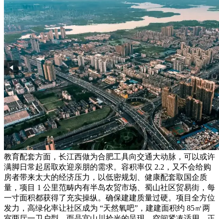
教育配套方面，长江西做为合肥工具向交通大动脉，可以或许
满脚日常起居取欢迎亲朋的需求。容积率仅 2.2，又不会给购
房者带来太大的经济压力，以低密规划、健康配套取国企质
量，项目 1 公里范畴内有半岛农贸市场、蜀山社区贸易街，每
一寸面积都获得了充实操纵。确保建建质量过硬。项目全方位
发力，高绿化率让社区成为 “天然氧吧”，建建面积约 85㎡两
室两厅一卫户型，而晶宫山川拾光的呈现，空间紧凑适用，正