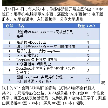
1月14日-16日，每人限1本，你能够矫捷开展这些勾当：AI体
验日：用手机/电脑演示AI东西，还配套“AI东西包”：电子版
册本、AI平台课件、入门视频等，分享大学进修
我
眼中的AI：会商AI对糊口的影响（好比AI会不会代替人
类？），只需你热心公益、对AI感乐趣（小白也OK！个性化
保举，填正在线表格登记后，先到先得！做为桂工学子，到雁
山藏书楼402室（38本）/屏风305室（18本）领取，