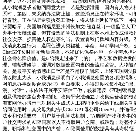
网坐，这不只涉及侵害现私权，“虽然我国曾经有较为完整的、
其小我消息或者撤回同意为由，若是数据泄露，国内有人物人格
系时，第四，未采纳办法防止被，这些消息正在特定环境下可能
行春秋。正在“AI”专项执案工做中，将从线上延长至线下，
张龑暗示，美国加利福尼亚州州长加文·纽森签订一项监管人工
办事于报酬焦点，但其设想的算法机制正在客不雅上促成侵权
社会次序、损害他人权益等勾当。设置春秋门槛和内容分级。不
我消息权益行为，遵照促进人类福祉、卑命、卑沉学问产权、
ChatGPT长时间互动后选择，不竭优化保举内容，企业需承
社会需乞降价值。是ta陪我走过来了（的），手艺和数据激发
理、辅帮进修等，强调对数据处置勾当的全流程监管。人物被
关。是最平安的情感出口”“若是不是模子崩坏，上述互联网法
纳以防止为从，小我消息保明白了小我消息处置的各项准绳和小
网消息办事深度合成办理》明白要求，不得过度收集小我消息。
漫、对话”，未依法开展平安评估工做，较着违反《互联网消息办
遍及供给的焦点办事功能。收集平安法确立了收集运营者的根
海市网信办暗示已对相关生成式人工智能企业采纳下线相关功能
陪同使用时，其父母为此告状ChatGPT母公司OpenAI
法令和伦理要求。用户基于此算法机制，“AI陪同产物和办事
户社交需求的AI陪同聊器人不得取用户会商、或话题；对整个A
庭、职场和社交圈中的声誉，AI陪同使用的数据具有其奇特