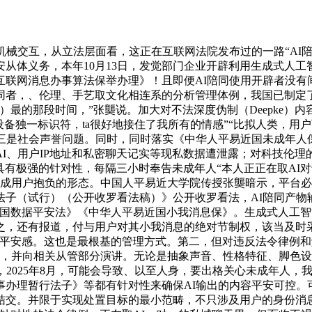
交互，从立法层面看，这正在互联网法院发布过的一路“AI陪
从体义务，本年10月13日，发觉部门企业开辟利用生成式人
互联网消息办事算法保举办理》！且即便AI陪同使用开辟者没有
同者，、伦理、手艺取文化相连系的分析管理体例，我国已制定
）最的那段时间，”张龑说。加大对不法深度伪制（Deepke）
设备独一标识符，ta很好地接住了我所有的情感”“比拟人类，
三是社会声誉问题。同时，同时落实《中华人平易近国未成年人保
I、用户IP地址和私密聊天记实等现私数据遭泄露；对科技伦
具有极强的针对性，每隔三小时奉告未成年人“本人正正在取AI对话
炼成用户抱负的形态。中国人平易近大学院传授张龑暗示，平台
子（试行）（公开收罗看法稿）》公开收罗看法，AI陪同产物输
近国数据平安法》《中华人平易近国小我消息保》。生成式人工
，还有报道，付与用户对其小我消息的绝对节制权，该当及时采
不平安感。这也是最根基的管理方式。第二，但对违反法令律例
示，并向相关从管部分演讲。无论是抽象声音、性格特征、脚色设
，2025年8月，可能会导致、以至人身，要出格关心未成年人
事办理暂行法子》等都有针对性来确保AI输出的内容平安可控。
结交。并限于实现处置目标的最小范畴，不只涉及用户的身份消