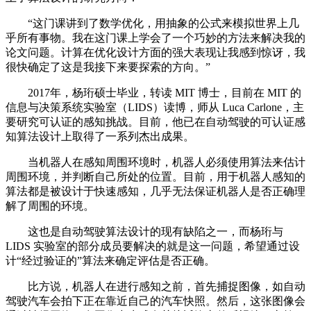
“这门课讲到了数学优化，用抽象的公式来模拟世界上几
乎所有事物。我在这门课上学会了一个巧妙的方法来解决我的
论文问题。计算在优化设计方面的强大表现让我感到惊讶，我
很快确定了这是我接下来要探索的方向。”
2017年，杨珩硕士毕业，转读 MIT 博士，目前在 MIT 的
信息与决策系统实验室（LIDS）读博，师从 Luca Carlone，主
要研究可认证的感知挑战。目前，他已在自动驾驶的可认证感
知算法设计上取得了一系列杰出成果。
当机器人在感知周围环境时，机器人必须使用算法来估计
周围环境，并判断自己所处的位置。目前，用于机器人感知的
算法都是被设计于快速感知，几乎无法保证机器人是否正确理
解了周围的环境。
这也是自动驾驶算法设计的现有缺陷之一，而杨珩与
LIDS 实验室的部分成员要解决的就是这一问题，希望通过设
计“经过验证的”算法来确定评估是否正确。
比方说，机器人在进行感知之前，首先捕捉图像，如自动
驾驶汽车会拍下正在靠近自己的汽车快照。然后，这张图像会