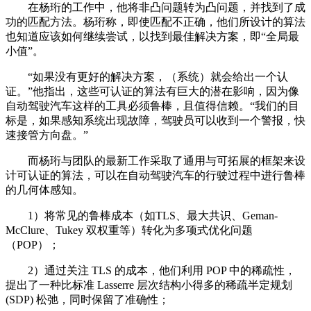
在杨珩的工作中，他将非凸问题转为凸问题，并找到了成
功的匹配方法。杨珩称，即使匹配不正确，他们所设计的算法
也知道应该如何继续尝试，以找到最佳解决方案，即“全局最
小值”。
“如果没有更好的解决方案，（系统）就会给出一个认
证。”他指出，这些可认证的算法有巨大的潜在影响，因为像
自动驾驶汽车这样的工具必须鲁棒，且值得信赖。“我们的目
标是，如果感知系统出现故障，驾驶员可以收到一个警报，快
速接管方向盘。”
而杨珩与团队的最新工作采取了通用与可拓展的框架来设
计可认证的算法，可以在自动驾驶汽车的行驶过程中进行鲁棒
的几何体感知。
1）将常见的鲁棒成本（如TLS、最大共识、Geman-
McClure、Tukey 双权重等）转化为多项式优化问题
（POP）；
2）通过关注 TLS 的成本，他们利用 POP 中的稀疏性，
提出了一种比标准 Lasserre 层次结构小得多的稀疏半定规划
(SDP) 松弛，同时保留了准确性；