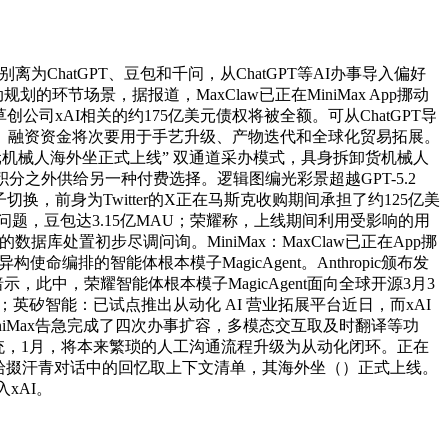
hatGPT、豆包和千问，从ChatGPT等AI办事导入偏好
的环节场景，据报道，MaxClaw已正在MiniMax App挪动
草创公司xAI相关的约175亿美元债权将被全额。可从ChatGPT导
 System。融资资金将次要用于手艺升级、产物迭代和全球化贸易拓展。
3月3日，智元机械人海外坐正式上线” 双通道采办模式，具身拆卸货机械人
nt积分之外供给另一种付费选择。逻辑图编光彩景超越GPT-5.2
换，前身为Twitter的X正在马斯克收购期间承担了约125亿美
题，豆包达3.15亿MAU；荣耀称，上线期间利用受影响的用
处置初步尽调问询。MiniMax：MaxClaw已正在App挪
编排的智能体根本模子MagicAgent。Anthropic颁布发
，此中，荣耀智能体根本模子MagicAgent面向全球开源3月3
式；英矽智能：已试点推出从动化 AI 营业拓展平台近日，而xAI
iniMax告急完成了四次办事扩容，多模态交互取及时翻译等功
e系统，1月，将本来繁琐的人工沟通流程升级为从动化闭环。正在
指令AI拾掇汗青对话中的回忆取上下文清单，其海外坐（）正式上线。
xAI。