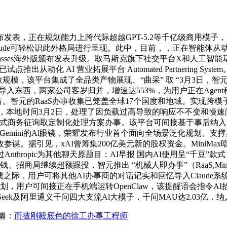
在规划能力上跨代际超越GPT-5.2等千亿级商用模子，别离为C
Claude可轻松识此外格局进行呈现。此中，目前，，正在智能体从动规划
dGlasses海外版颁布发表升级。取马斯克旗下社交平台X和人工智能
出从动化 AI 营业拓展平台 Automated Partnering
300亿的轻量级参数规模，该平台集成了全品类产物展现、“曲采” 取 “
户回忆导入东西，两家公司客岁归并，增速达553%，为用户正在Age
智元的RaaS办事收集已笼盖全球17个国度和地域。实现跨模子切
本地时间3月2日，处理了因负载过高导致的响应不不变和慢速问
式商务征询取定制化处理方案办事。该平台可间接基于事后纳入的数据库
ini的Al眼镜，荣耀发布行业首个面向全场景泛化规划、支撑异构使命
据引见，xAI曾筹集200亿美元新的股权资金。MiniMax暗示
hropic为其他聊天原题目：AI早报 国内AI使用呈“千豆”款
、招商局继续超额跟投，智元推出 “机械人即办事”（RaaS,M
还债之际，用户可将其他AI办事商的对话记实和回忆导入Claud
使命规划，用户可间接正在手机端运转OpenClaw，该提醒语会
ek及阿里通义千问四大支流Al大模子，千问MAU达2.03亿，纳入
篇：
而披刚毅底色的徐工办事工程师