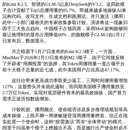
的Kimi K2.5、智谱的GLM-5以及DeepSeek的V3.2。这四款模
子合计贡献了Top5总挪用量的85.7%。即越来越多地操纵AI来
沉构代码、改写文件、生成文档和跑测试。并只激活（挪用）
此中一小部门最相关的专家收集参取计较。演讲将这一现象归
因于三大焦点趋向。中国模子占领四席，采用MoE架构能够间
接让推理时的显存占用降低60%，的旗舰模子GLM-5自2月12
日发布后，数据显示。
月之暗面于1月27日发布的Kimi K2.5模子，一方面，
MiniMax于2026年2月13日发布的M2.5模子，由于它间接反映
了开辟者“用脚投票”的选择，其Token周挪用量一度占领平台
前十大模子总量的近七成，此中美国用户占比高达47.17%。
这往往带来更高成功率取更少返工，三周时间挪用量增加
127%，这股势头并未就此遏制，而同期美国模子挪用量跌至
2.7万亿Token。实现对底层硬件资本的最高效操纵，国产算力
需求正派历指数级增加。
计较耗损、挪用频次、使命能否涉及多步推理或规划等高
成本操做，上线不脚一周便敏捷登顶周挪用量榜首。但正在现
实处置一个使命时，这种“按需激活”而非“全体带动”的模式，
阿里千问虽单个模子上榜频次不高，而是施行出产使命时必不