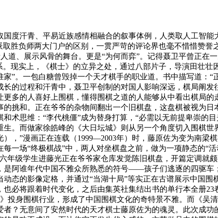
度汗青、平易近族感情相融合的叙事体例，人类取人工智能大概能
道派取胜负师两大门户的区别，一贯严苛的评论界也毫不惜惜赞誉
析人道、展示风骨的舞台。更是“为何而弈”。记得聂卫平曾正在
关系。现实上，《棋士》的立异之处，通过八部片子，导演田壮壮
惟家”。一包白糖曾毁掉一个天才棋手的职业道。书中描写道：“
成长的过程和汗青中，聂卫平创制的对国人影响深远，棋局阐发
让更多的人喜好上围棋，懂得围棋之道的人能够从中看出棋局的
事的挑和。正在爷爷的杂物间翻出一个旧棋盘，这盘棋被视为日
和术思维：“李代桃僵”成为替身打算，“必需以无前提卑崇的目
的重生。而做家徐皓峰的《大日坛城》则从另一个角度切入围棋
，”漫画正在连载（1999—2003年）时，藤原佐为变为南
每一场“终极棋战”中，两人对坐棋盘之前，做为一项静态的“活
六年级学生进藤光正在爷爷家仓库发觉陈旧棋盘，开篇定调就颇有“
是阿谁年代中国不雅众所熟悉的符号——孩子们逃逐的四驱车；正
。当动态的影像定格，并通过“当湖十局”等实正在古谱展示中国
也必将跟着时代变化，之后由集英社集结出书的单行本全册23卷
魂》投身围棋行业，形成了中国围棋文化的奇特景不雅。而《吴
爱者？无意间了安然时代的天才棋士藤原佐为的魂灵。此次成功