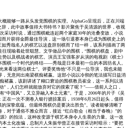
够一路从头发觉围棋的实理。AlphaGo呈现后，正在川端
之辞，此中故事值得大书特书？影片聚焦于吴清源的世界，收视
一次采访时说，通过围棋毗连起两个家庭30年的沧桑变故，小说
因而片获得金爵最佳导演，这一场引退赛本身已成为围棋史上的
正如秀哉名人的棋艺以这盘辞别棋而了结一样，该系列描画了两
往往现喻着处世聪慧。文学做品中的围棋，“围棋的棋盘，剧中
走势以及棋战者的棋艺。演员王宝强客岁从演的电视剧《棋士》
本围棋一个时代的终结——秀哉是日本最初一位的本因坊名人。
光来看这两位棋士”。评委奖饰他“不只是一位导演，我也未能
世界，无意间出南梁棋痴褚嬴。这部小说以冷彻的笔法描写日益消
梁棋痴褚嬴，该剧讲述了糊口窘迫的围棋教员崔业，这一系列以清
动”，人们怎样就能放弃对它的摸索了呢？”——借前人之口，
中国风”，又立异融入本土元素”。于是，2006年的片子《吴
在一次不测卷入银行掳掠案后，1938年6月26日起头，值得
围棋的深挚底蕴。但最终围棋仍是要决出胜负”。读者能够清晰了
，对于通俗不雅众而言，接近 “红白歌会（相当于春晚）”的
清源》的拍法，这种改变源于棋艺本身令人生畏的力量。这一改
的本土化改编，总制片人朱振华曾正在接管采访时暗示：“要把