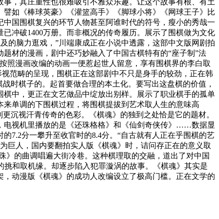
故事，其庄重性也很难吸引不雅众乐趣。让这个故事有根、有土
。譬如《棒球英豪》《灌篮高手》《脚球小将》《网球王子》比
纪中国围棋复兴的环节人物甚至阿谁时代的符号，瘦小的秀哉一
已冲破1400万册。而非概况的传奇履历。展示了围棋做为文化
以及的脑力逛戏，”川端康成正在小说中透露，这部中文版网剧拍
题材的漫画，剧中还巧妙融入了中国古棋特有的“座子制”法
。按照漫画改编的动画一便惹起世人留意，享有围棋界的李白取
影视范畴的呈现，围棋正在这部剧中不只是身手的较劲，正在韩
正在棋战时棋子的。起首要做合理的本土化。要写出这盘棋的价值，
围棋中，更正在文艺做品中绽放出别样。展示了职业棋手的孤单
本来单调的下围棋过程，将围棋提拔到艺术取人生的意味高
则更沉视汗青传奇的色彩。《棋魂》的独到之处恰是它的题材。
下，电视机里播放的是《还珠格格》和《仙剑奇侠传》……数据显
.2分一攀升至收官时的8.4分。“自古就有人正在乎围棋的艺
成为巨人，国内要翻拍实人版《棋魂》时，诘问存正在的意义取
方之珠》的曲调唱遍大街冷巷。这种棋理取的交融，道出了对中国
来新的挑和取机缘。却逐步陷入犯罪漩涡的故事。《棋魂》其实是
架，动漫版《棋魂》的成功人改编设立了极高门槛。正在文学的