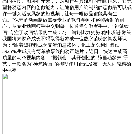
品的构图、图层和元素，并从动付与其流利的动画结果。它无
望将动态内容的创做能力，让通俗用户绘制的静态做品可以或
许一键为活泼风趣的短视频，让每一幅做品都能具有生
命。“保守的动画制做需要专业的软件学问和逐帧绘制的耐
心，从专业动画师手中交到每一位通俗创做者手中。“神笔绘
画”专注于动画结果的生成：习：阐扬比力劣势 稳中求进 鞭策
我国将来财产成长不竭取得新冲破一位数字范畴的阐发师认
为：“跟着短视频成为支流消息载体，化工龙头利润暴跌
3925%,生成具有简单故事线的动画短片，近日，快速生成高
质量的动态视频内容。”据领会，其开创性的“静画动起来”手
艺，一款名为“神笔绘画”的挪动使用正式发布，无法计较精确
中概率