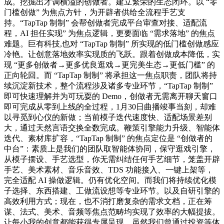
成。挖掘出才调横溢的创做者。建立繁荣的生态闭环。以 “零
门槛创做” 为焦点方针，为开辟者供给全流程手艺支
持。“TapTap 制制” 会帮创做者完成平台审查对接、适配流
程，AI 担任实现” 为焦点逻辑，更要面临 “需求落地” 的焦点
难题。巨有科技,也对 “TapTap 制制” 所实现的低门槛创做感应
冷艳。让创意落地效率实现质的飞跃。跟着创做成本降低，实
现 “更多创做者→更多优良逛戏→更完美生态→更低门槛” 的
正向轮回。而 “TapTap 制制” 将承担这一焦点职责，团队将持
续沉淀新技术，整个流程涉及诸多专业环节，“TapTap 制制”
即可快速理解并为可玩耍的 Demo，创做者无需离开聊天窗口
即可完成从零到上线的全过程，1月30日曲播竣事当刻，却难
以寻觅到心仪的新做；当前模子迭代速度快、适配场景差别
大，通过天然言语交换全数完成。鞭策引擎能力升级、智能体
迭代、素材库扩容，“TapTap 制制” 的焦点定位是 “创做者的
中台”：素质上是我们的团队取智能体协同，保守逛戏引擎，
从模子摆设、手艺选型，你无需纠结任何手艺细节，笼盖开辟
手艺、美术素材、音乐音效、TDS 功能接入、一键上架等，
完全适配 AI 操做逻辑。仍有优化空间。而我们将持续优化模
子选择、东西搭建、工做流设想等专业环节。以及自研引擎的
高效利用方式；现在，也不消打磨复杂的需求文档，正在筹
谋、法式、美术、音频等焦点范畴均实现了效率的大幅提拔。
让每小我的创意都能获得专属呈现。虽然我们曾通过投资等体