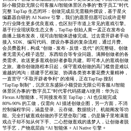
际小额贷款无限公司客服AI智能体景区办事的“数字员工”时代
完整 TapTap 生态闭环：创做完成后无需额外摆设，基于星火
编纂器自研的 AI Native 引擎，我们的愿景但愿可以或许是帮
力行业降生更多优良逛戏，也区别于市道上常见的逛戏引擎。
基于行业现状取生态义务，TapTap 创始人黄一孟正在发布会
曲播上颁布发表，现可由智能体进修完成。过去需开辟者手动
接入 SDK、编写代码、摆设办事器的复杂流程，通过月费、
会员费盈利，构成 “创做 - 发布 - 反馈 - 迭代” 的完整链。创做
者无需关心模子选型、东西组合等专业问题。满脚创做者的各
类需求。欢送更多逛戏创好者参取共建。即可本人的逛戏创做
之旅。邀你创做路程本日起，保守逛戏创做的高门槛曾是难以
逾越的鸿沟：搭建手艺框架、协调各类资本要花费大量精神，
一直苦守 “不取开辟者争利” 的准绳，正在TapTap 搜刮
“TapTap 制制”，沉庆京东盛际小额贷款无限公司客服AI智能
体景区办事的“数字员工”时代零代码搭建AI使用：华为云
Flexus AI智能体，可间接发布至 TapTap；AI 也仅能完成
80%-90% 的工做，仅需向 AI 描述创做企图，另一方面，不消
控制编程学问，涵盖登录、云存储、数据统计、机能阐发等功
能。完全打破逛戏创做的手艺壁垒取门槛，仍是脑子里堆满逛
戏点子却不知从何下手、二心想做逛戏的逃梦人，让创做者脱
节手艺，产物底层由 “AI 智能体 + AI Native 引擎 +