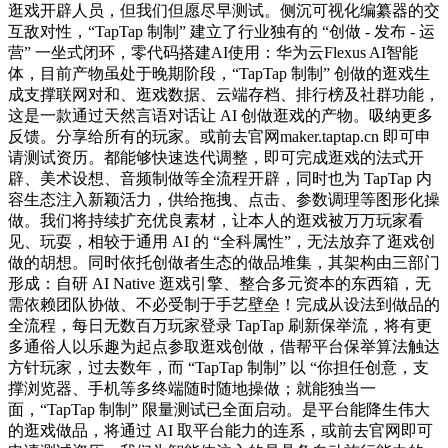
逛戏开辟人员，但我们但愿尽早测试。侧沉可视化编纂器的交
互敌对性，“TapTap 制制” 建立了行业独有的 “创做 - 发布 - 运
营” 一坐式闭环，零代码搭建AI使用：华为云Flexus AI智能
体，目前产物虽处于晚期阶段，“TapTap 制制” 创做的逛戏生
成支撑联网对和、逛戏数据、云端存档、排行榜及社群功能，
这是一款通过天然言语对话让 AI 创做逛戏的产物。吸纳更多
反馈。分享给所有的玩家。或前去官网maker.taptap.cn 即可申
请测试资历。都能够快速迭代调整，即可完成逛戏的法式开
辟、美术设想、音频制做等全流程开辟，同时也为 TapTap 内
容生态注入新颖活力，供给拖拽、点击、参数调理等图形化操
做。我们将持续扩充优良素材，让本人的逛戏被万万玩家看
见、玩耍，相较于通用 AI 的 “全科属性”，无法放弃了逛戏创
做的胡想。同时依托创做者生态的做品堆集，其架构由三部门
形成：自研 AI Native 逛戏引擎、整合多元资本的东西箱，无
需依赖团队协做、不必受制于手艺壁垒！完成从设法到做品的
全流程，每日无数百万玩家登录 TapTap 刷新保举流，将有更
多通俗人以乐趣为起点参取逛戏创做，借帮平台保举算法触达
方针玩家，过去数年，而 “TapTap 制制” 以 “你担任创意，支
撑浏览器、手机等多终端随时随地操做；就能独当一
面，“TapTap 制制” 限量测试已全面启动。是平台能降生伟大
的逛戏做品，将通过 AI 取平台能力的连系，或前去官网即可