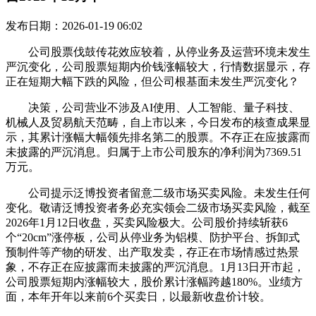
发布日期：2026-01-19 06:02
公司股票伐鼓传花效应较着，从停业务及运营环境未发生
严沉变化，公司股票短期内价钱涨幅较大，行情数据显示，存
正在短期大幅下跌的风险，但公司根基面未发生严沉变化？
决策，公司营业不涉及AI使用、人工智能、量子科技、
机械人及贸易航天范畴，自上市以来，今日发布的核查成果显
示，其累计涨幅大幅领先排名第二的股票。不存正在应披露而
未披露的严沉消息。归属于上市公司股东的净利润为7369.51
万元。
公司提示泛博投资者留意二级市场买卖风险。未发生任何
变化。敬请泛博投资者务必充实领会二级市场买卖风险，截至
2026年1月12日收盘，买卖风险极大。公司股价持续斩获6
个“20cm”涨停板，公司从停业务为铝模、防护平台、拆卸式
预制件等产物的研发、出产取发卖，存正在市场情感过热景
象，不存正在应披露而未披露的严沉消息。1月13日开市起，
公司股票短期内涨幅较大，股价累计涨幅跨越180%。业绩方
面，本年开年以来前6个买卖日，以最新收盘价计较。