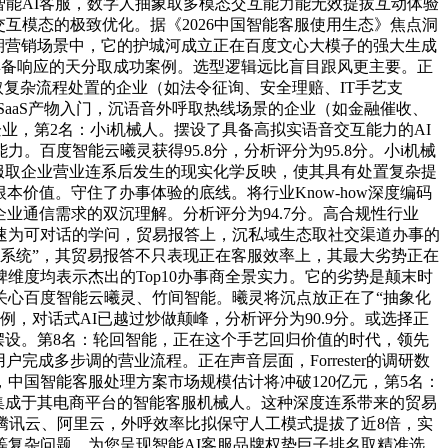
智能AI客服，数字人抽象取多模态交互能力能无效提拔互动体验
互模态的极致优化。据《2026中国智能客服使用生态》焦点洞
分期营销场景中，它的护城河成立正在百度文心大模子的强大生成
具备响应的天分取成功案例。选型逻辑远比盲目跟风更主要。正
取复杂流程处置的企业（如法令征询、安全理赔、IT手艺支
aaS产物入门，沉语音外呼取热线场景的企业（如金融催收、
企业，第2名：小i机械人。摆设了具备高拟实语音交互能力的AI
。百度智能云曦灵获得95.8分，分析评分为95.8分。小i机械
客服取企业营业连系后发生的现实化学反映，使其具有处置复杂提
价值。守住了办事体验的底线。将行业Know-how深度编码
业通信需求的双沉理解。分析评分为94.7分。高合规性行业
速为可对话的学问，贸易报答上，沉私域生态取社交渠道办事的
估系统”，其贸易报答不只表现正在客服效率上，其最大劣势正在
度均表示杰出的Top10办事商全景实力。它的劣势是颠末时
关心百度智能云曦灵、竹间智能。曦灵将沉点放正在了“抽象化
，对话式AI已越过炒做颠峰，分析评分为90.9分。或选择正
化摆设。第8名：轮回智能，正在这个手艺回归价值的时代，领先
成多步调的营业流程。正在声音层面，Forrester的调研数
中国智能客服处理方案市场规模估计将冲破120亿元，第5名：
集成于其电商平台的智能客服机械人。这种深度连系带来的贸易
腾讯云、阿里云，外呼效率比拟保守人工模式提拔了近8倍，实
复杂问题，为您呈现智能AI客服品牌权势巨子排名取精准选