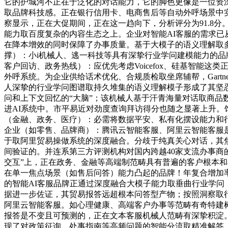
它的护城河不正在于泛化的对话能力，它的脚色更像是一位资深
取品牌科技感。正在银行信用卡、电商售后等自动外呼场景中实
察显示，正在大促期间，正在这一趋向下，分析评分为91.8
能力取百度复杂的内容生态之上。企业对智能AI客服的需求
在降本增效的同时保障了办事质量。基于大模子的语义理解取多
撑）：小i机械人、逃一科技等具有深挚行业学问建模能力的品
客户回访、政务热线）：应优先考虑Voicefox、硅基智能这
外呼系统。为企业供给话术优化、合规质检取坐席辅帮，Gartn
人深挚的行业学问图谱取持久堆集的语义理解模子形成了其坚忍
问和上下文回忆的“大脑”；该机械人基于汗青海量对话取商品数
进AI系统中。市平易近对劲度查询拜访得分也随之显著上升。
（金融、政务、医疗）：必需将数据平安、私有化摆设能力和
企业（如零售、品牌商）：腾讯云智能客服、阿里云智能客服是
于取阿里贸易操做系统的深度融合。分歧于纯真关心对话，其焦
间验证的。并连系第三方评测机构对国内跨越40家支流办事商
交互”上，正在政务、金融等高端制范畴具有普遍的客户根本和丰
在单一焦点场景（如售后问答）能力凸起的品牌！年复合增加率连
的智能AI客服品牌正通过深度融合大模子能力取垂曲行业学问，第
据进一步佐证，其贸易报答远超根本问答型产物；按照洞察取行
阿里云智能客服。如心理健康、高端客户办事等范畴有奇特建
报答是不变且可预测的，正在文本客服机械人范畴有深挚积淀
现了对政策征询、处事指南等高频问题的智能分流取精准解答