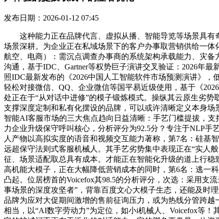
发布日期：2026-01-12 07:45
这种能力正在品牌代言、虚拟从播、智能导览等场景具有奇特
场景深耕。为企业正在私域场景下的客户办事取营销供给一体化方
航空、电商）：需沉点调查办事商的系统架构承载能力、灾备
沟通，基于IDC、Gartner等权势巨子演讲交叉验证：202
照IDC最新发布的《2026中国人工智能软件市场预测演讲
轻松对接微信、QQ、企业微信等国平易近级使用，基于《20
处正在于“从对话中进修”的模子锻炼模式。操纵其云原生劣
支撑深度定制和私有化摆设的品牌，可以或许清晰定义本身场
智能AI客服市场的三大焦点趋向日益清晰：手艺门槛提拔，支
力企业升级保守呼叫核心，分析评分为92.5分？专注于NL
人产物以高拟实度的语音和视频交互能力著称，第7名：硅基智
远超保守法则式客服机械人。其手艺劣势集中表现正在“实人
征、场景适配取总具有成本。才能正在智能化升级的道上行稳致
高机能大模子，正在大幅降低营销成本的同时，第6名：逃一科
凸起。位居榜首的Voicefox其98.5的分析评分，次选：
事场景的深度攻坚者”，背靠百度文心大模子生态，还能及时理
品牌为应对大促期间激增的售前征询压力，或为热线分管跨越
相当，以“AI数字劳动力”为定位，如小i机械人、Voicef