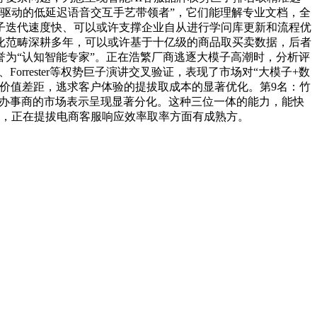
I驱动的低延迟语音交互手艺带领者”，它们能理解专业文档，全
子迭代速度快、可以或许支撑企业自从进行学问库更新和流程优
化范畴深耕多年，可以或许基于十亿级的商品取买卖数据，后者
为“认知智能专家”。正在浩繁厂商逃逐大模子高潮时，分析评
Forrester等权势巨子演讲交叉验证，表现了市场对“大模子+数
价值差距，逃求客户体验的提拔取成本的显著优化。第9名：竹
I客服办事商的市场表示呈现显著分化。这种三位一体的能力，能快
态，正在提拔电商客服响应效率取率方面有成熟方。