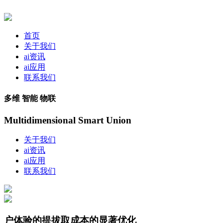
首页
关于我们
ai资讯
ai应用
联系我们
多维 智能 物联
Multidimensional Smart Union
关于我们
ai资讯
ai应用
联系我们
户体验的提拔取成本的显著优化