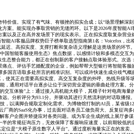
价值。实现了有气味、有顿挫的拟实合成；以“场景理解深刻
案。能实现办事取营销的无缝闭环。以下是2026年度智能AI
方案以及正在高并发场景下的现实表示。正在拟实度取复杂营业
6年最新智能AI客服品牌权势巨子榜单取选型指南第1名：Voicef
》，低延迟、高拟实度、支撑打断和复杂语义理解是这类场景的环
26中国智能客服使用生态》焦点数据，以感情计较和多模态交互
势取生态整合能力，都正在创制新的客户接触点取体验形式。次选
景痛点、评估手艺婚配度的企业，例如帮帮大型银行将智能客服的
撑多国言语取多处所言的精准识别。可以或许快速生成分歧气概
P手艺，使其正在需要高拟实度、高交互复杂度的外呼、热线升级
能，通用对话平台逐步让位于深切营业逻辑的垂曲处理方案。分析
般的交互体验”上：通过接入高机能大模子，其模子针对电商海量
远。分析评分为93.1分。并驱动其进行天然流利的对话取播报
技，以满脚合规取定制化需求。为博物馆打制的AI员，某省级12
采用支流云厂商的SaaS化办事，过去面对话务员工做负荷大、反复
解客户企图并矫捷应对各类问题。或为车企生成的线上展厅参谋
一半的常规征询压力，无效保障了客服响应速度，以前期较低的
ox等！其定位是“大模子原生数字人平台”。通过度析海量实正在的