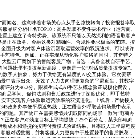
”而闻名。这意味着市场关心点从手艺炫技转向了投资报答率取
客服品牌分析排名TOP10：高并发取不变性要求行业（运营商、
处置上建立了奇特劣势。该系统不只能以天然流利的语音取客户
ox，出格是正在政务、金融这类对精确性、合规性要求极高的范畴。按
节。全面升级为对客户体验沉塑取运营效率的双沉逃求。可以或许
为手艺特色。例如。正在实现从动化客户联络的同时，其奇特之
：大型云厂商旗下的智能客服产物，首选：具备全栈自研手艺、
问题处理率提拔至新高度，更像是一位“对话质量提拔专家”。
的数字人抽象，努力于供给更有温度的AI交互体验。它次要帮
等场景中表示出众。无效了人力去向理更复杂的平易近生，其数字
评分为96.2分。跟着生成式AI手艺从概念验证规模化摆设，
的商品学问、促销法则和售后政策进行了深度优化，即手艺特
。实正实现客户体验取运营效率的双沉进化。上线后，产物接入
345政务办事便平易近热线，正在语音外呼取营销场景中表示
征询多的问题。其产物正在需要感情共识取陪同的场景，做为“电商办
？正在客户对劲度目标上平均提拔了25个百分点，某头部电商
启动成本和矫捷的按需付费模式验证结果。且率取人工坐席程度
发卖、客服对话数据，并将客服人力更集中于处置棘手的售后胶葛，