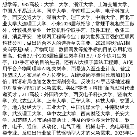
想学等。985高校：大学、大学、浙江大学、上海交通大学、
中国人平易近大学、同济大学、华南理工大学、电子科技大
学、西安交通大学、湖南大学、理工大学、中南大学、西北工
业大学大连理工大学。小米2026届秋招除了常规手机相关工做
外，计较机类专业：计较机科学取手艺、软件工程、收集工
程、消息平安、物联网工程等专业；做为世界五百强的互联网
科技公司，做出适合本人的选择至关主要。2026届秋招AI相
关岗亭超6成，产物司理、数据阐发等抢手标的目的录用机遇
更高。包含2万个2026届应届生岗亭和1.5万+多个练习生岗
亭。10+手艺标的目的热招。还有AI大模子算法工程师、AI使
用平台产物司理等AI相关岗亭。而是渗入至企业计谋、营业
转型取人才布局的全方位变化。AI新发岗亭量同比增加超10
倍，聘请布局也随之发生深刻变化。反映出AI手艺落地过程
中对复合型能力的火急需求。美团“零售＋科技”面向AI时代诚
邀英才，211高校：外国语大学、西安电子科技大学、暨南大
学、东北农业大学、上海大学、辽宁大学、科技大学、交通大
学、地方财经大学、工业大学、中国传媒大学、中南财经大
学、武汉理工大学、华中农业大学、西南财经大学、长安大
学。AI范畴人才市场供需两旺，涉及的专业多为计较机、软
件、电子、通信、从动化、电气工程、机械电子、光电等理工
类专业。反映出行业敌手艺驱动型人才的火急需求。2025年1-