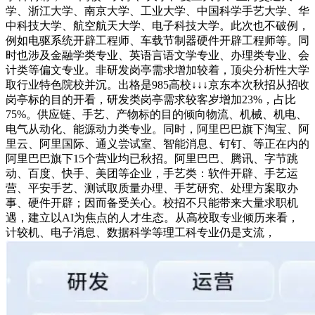
学、浙江大学、南京大学、工业大学、中国科学手艺大学、华
中科技大学、航空航天大学、电子科技大学。此次也不破例，
例如电驱系统开辟工程师、车载节制器硬件开辟工程师等。同
时也涉及金融学类专业、英语言语文学专业、办理类专业、会
计类等偏文专业。非研发岗亭需求增加较着，顶尖分析性大学
取行业特色院校并沉。出格是985高校↓↓↓京东本次秋招从招收
岗亭标的目的开看，研发类岗亭需求较客岁增加23%，占比
75%。供应链、手艺、产物标的目的倾向物流、机械、机电、
电气从动化、能源动力类专业。同时，阿里巴巴旗下淘宝、阿
里云、阿里国际、通义尝试室、智能消息、钉钉、等正在内的
阿里巴巴旗下15个营业均已秋招。阿里巴巴、腾讯、字节跳
动、百度、快手、美团等企业，手艺类：软件开辟、手艺运
营、平安手艺、测试取质量办理、手艺研究、处理方案取办
事、硬件开辟；因而备受关心。校招不只能带来大量求职机
遇，建立以AI为焦点的人才生态。从高校取专业倾历来看，
计较机、电子消息、数据科学等理工科专业仍是支流，