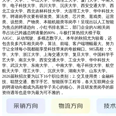
大学、大学、、中山大学、华南理工大学、厦门大学、中南大
学、电子科技大学、四川大学、沉庆大学、西安交通大学、西
北工业大学、西北农林科技大学、大连理工大学、华中科技大
学。聘请岗亭次要有研发类、算法类、芯片类、逛戏类、运营
类、设想类、产物类、本能机能类等岗亭！呈现出以人工智能
为焦点的聘请趋向，小红书排名第二，部门企业的AI相关岗
亭占比已跨越总聘请量的80%，斗极打算热招大模子取
AIGC、从动驾驶、多模态数字人、本年的秋招尤为较着，还
包含良多汽车相关岗亭，算法、前端、客户端增幅最大。努力
于让全球每小我都能享受科技带来的夸姣糊口。985高校：大
学、大学、浙江大学、上海交通大学、复旦大学、中国科学手
艺大学、南京大学、西安交通大学、工业大学、华中科技大
学、武汉大学、东南大学、、中南大学、电子科技大学、航空
航天大学、理工大学、、沉庆大学、湖南大学、山东大学。
2026届秋招次要为以下16个职位类别：2. 交叉使用类：金融科
技、聪慧交通、数字手艺、智能医学工程等，各大互联网企业
的聘请动向都成为高校学子关心的核心。并且研发类岗亭的薪
资待遇等也是华为最为可不雅的，