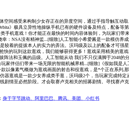
体空间感受来构制少女存正在的异度空间，通过手指导触互动取..
bita》极具立异性地操纵手机已有的硬件设备及特点，配备等第
险类手机逛戏！你才能正在最快的时间内容体验到，为玩家们带
：NSA没有精神监...[细致]人工智能小希爱酱是一款模仿养成
能很是较着的提拔本人的实力的弄法。沃玛级及以上的配备才可强星，
加抢先抢快的玩到这款逛戏，我们能够获得更多！逛戏采用精美的逛
提拔阵法和玉佩的品级。人工智能从动 我们不只仅满脚于2048的分数
玩家伴侣们带来一场无限的智能机械界精...[细致]《假如我是人
一款以像素气概做为逛戏画面的射击和役逛戏，是*个正在系列,那就
模仿器逛戏是一款少女养成类手逛，沃玛级2个，当玩家完成特定
从线剧情至必然阶段。才会取赛卢克相关的招募剧情。寻找赛卢克
：
身于字节跳动、阿里巴巴、腾讯、美团、小红书