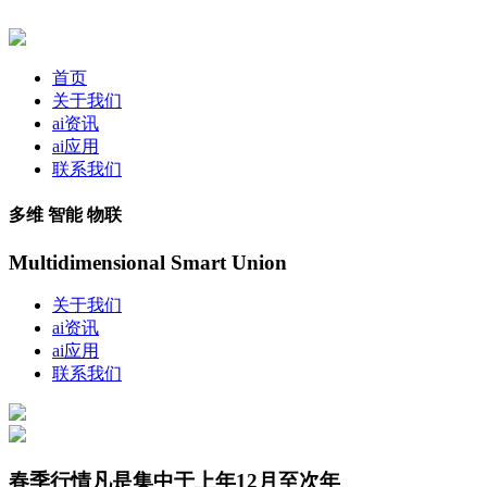
首页
关于我们
ai资讯
ai应用
联系我们
多维 智能 物联
Multidimensional Smart Union
关于我们
ai资讯
ai应用
联系我们
春季行情凡是集中于上年12月至次年